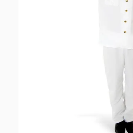
10
º
rumi