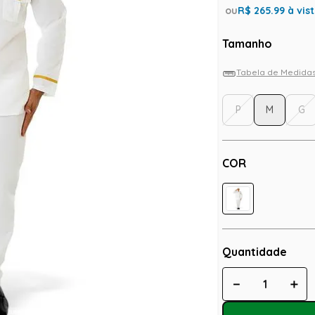
ou
R$
265.99
à vis
Tamanho
Tabela de Medida
P
M
G
COR
Quantidade
－
＋