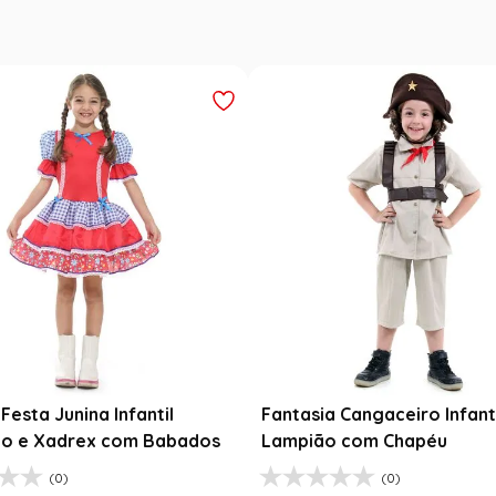
Outlet
tasia Cangaceiro Infantil
Fantasia Abbey Bomin
pião com Chapéu
Infantil - Monster High
(0)
(8)