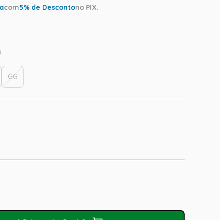
ta
com
5
% de Desconto
no PIX.
s
GG