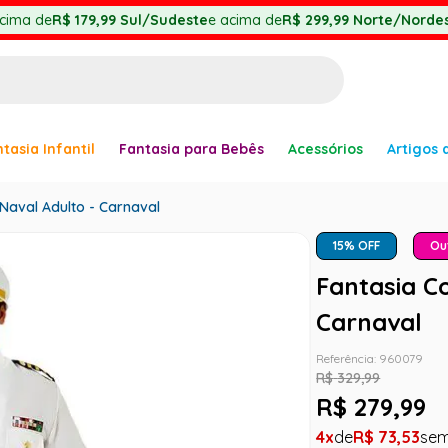
cima de
R$ 179,99
Sul/Sudeste
e acima de
R$ 299,99
Norte/Nordes
BUSCADOS
tasia Infantil
Fantasia para Bebês
Acessórios
Artigos 
anha
aval Adulto - Carnaval
15
% OFF
Ou
Fantasia C
er
Carnaval
Referência
:
960079
R$
329
,
99
R$
279
,
99
ve
4
R$
73
,
53