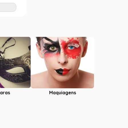
GG
Adicionar
aras
Maquiagens