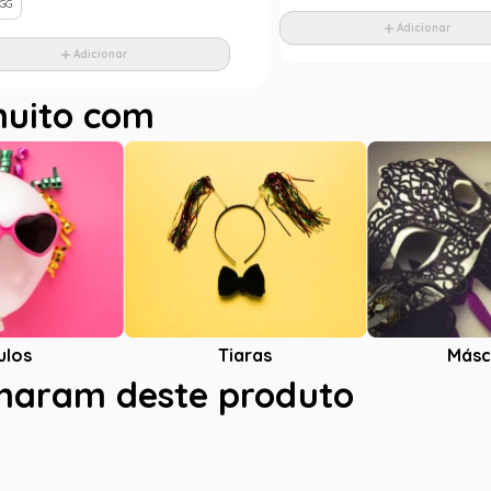
GG
Adicionar
Adicionar
muito com
ulos
Tiaras
Másc
charam deste produto