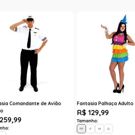
asia Comandante de Avião
Fantasia Palhaça Adulto 
to
R$ 129,99
259,99
Tamanho:
nho:
PP
P
M
G