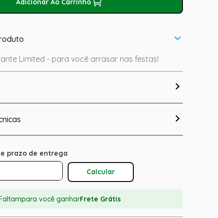
Adicionar Ao Carrinho
roduto
nte Limited - para você arrasar nas festas!
cnicas
Calcular O Frete
Faltam
para você ganhar
Frete Grátis