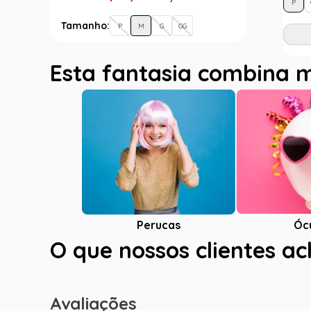
P
Tamanho:
P
M
G
GG
Esta fantasia combina 
Óc
Perucas
O que nossos clientes a
Avaliações