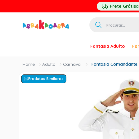
Frete Grátis
a
Procurar...
TERMOS MAIS 
Fantasia Adulto
Fan
1
º
homem ar
2
º
princesa
Adulto
Carnaval
Fantasia Comandante N
3
º
pirata
Produtos Similares
4
º
paquita
5
º
harry pott
6
º
palhaço
7
º
kpop
8
º
branca ne
9
º
toy story