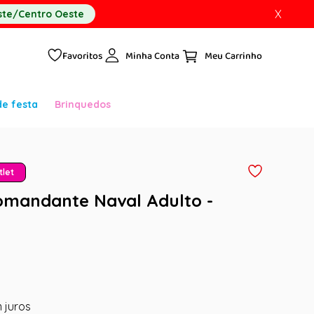
X
te/Centro Oeste
Favoritos
Minha Conta
de festa
Brinquedos
tlet
omandante Naval Adulto -