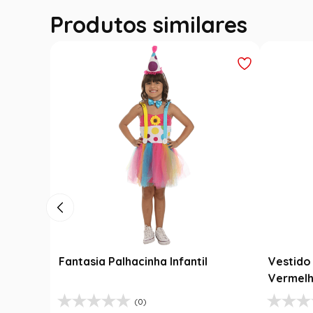
Produtos similares
antil
Vestido Festa Junina Infantil
Fan
Vermelho e Xadrex com Babados
Lam
(0)