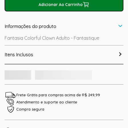
Adicionar Ao Carrinho
Informações do produto
Fantasia Colorful Clown Adulto - Fantastique
Itens Inclusos
Frete Grátis para compras acima de R$ 249,99
Atendimento e suporte ao cliente
Compra segura