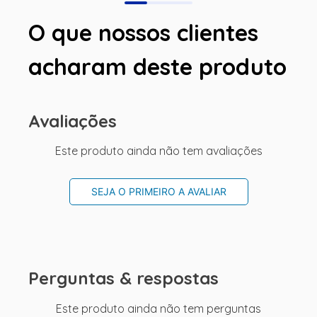
O que nossos clientes
acharam deste produto
Avaliações
Este produto ainda não tem avaliações
SEJA O PRIMEIRO A AVALIAR
Perguntas & respostas
Este produto ainda não tem perguntas