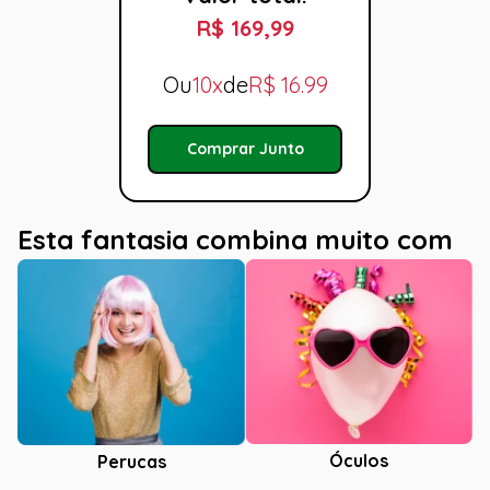
R$ 169,99
Ou
10x
de
R$
16.99
Comprar Junto
Esta fantasia combina muito com
Óculos
Perucas