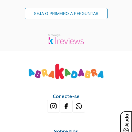
SEJA O PRIMEIRO A PERGUNTAR
Conecte-se
Ajuda
Sobre Nós