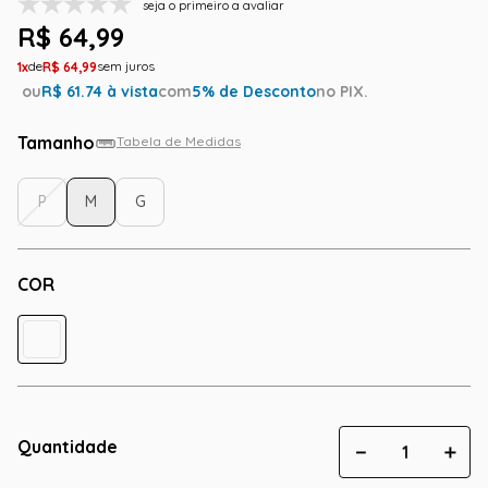
seja o primeiro a avaliar
R$
64
,
99
1
R$
64
,
99
ou
R$
61.74
à vista
com
5
% de Desconto
no PIX.
Tamanho
Tabela de Medidas
P
M
G
COR
Quantidade
－
＋