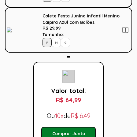
Colete Festa Junina Infantil Menino
Caipira Azul com Balões
R$ 29,99
Tamanho:
P
M
G
Valor total:
R$ 64,99
Ou
10x
de
R$
6.49
Comprar Junto