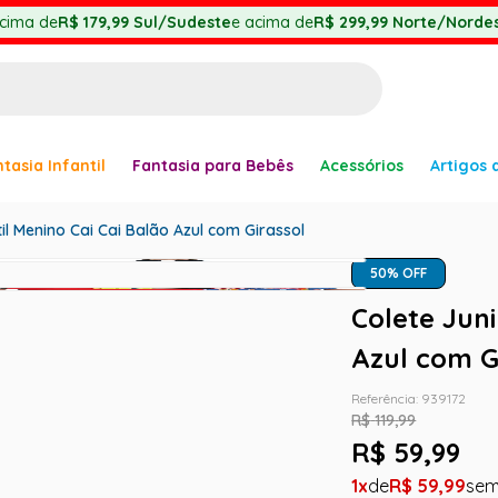
cima de
R$ 179,99
Sul/Sudeste
e acima de
R$ 299,99
Norte/Nordes
BUSCADOS
tasia Infantil
Fantasia para Bebês
Acessórios
Artigos 
anha
til Menino Cai Cai Balão Azul com Girassol
50
% OFF
Colete Juni
Azul com G
Referência
:
939172
er
R$
119
,
99
R$
59
,
99
1
R$
59
,
99
ve