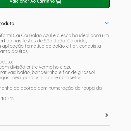
Adicionar Ao Carrinho
roduto
fantil Cai Cai Balão Azul é a escolha ideal para um
vertido nas festas de São João. Colorido,
 aplicação temática de balão e flor, conquista
anto adultos!
roduto:
 com divisão entre vermelho e azul
ativas: balão, bandeirinha e flor de girassol
gas, ideal para usar sobre camisetas
amanho de acordo com numeração de roupa da
G 10 - 12