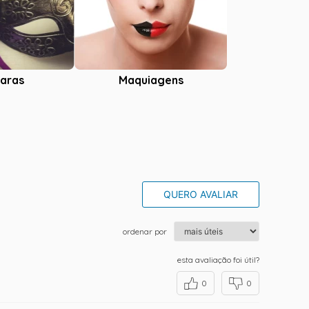
aras
Maquiagens
QUERO AVALIAR
ordenar por
esta avaliação foi útil?
0
0