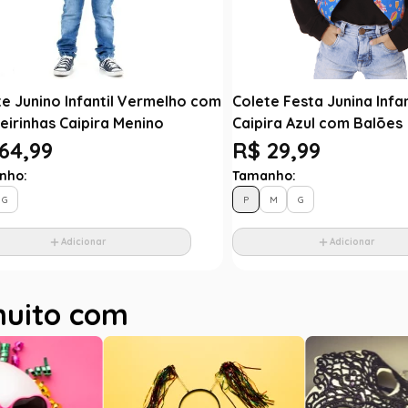
te Junino Infantil Vermelho com
Colete Festa Junina Infa
eirinhas Caipira Menino
Caipira Azul com Balões
64,99
R$ 29,99
nho:
Tamanho:
G
P
M
G
Adicionar
Adicionar
muito com