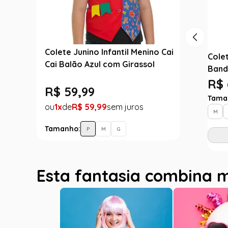
Colete Junino Infantil Menino Cai
Cole
Cai Balão Azul com Girassol
Band
R$ 
R$
59
,
99
Tama
1
R$
59
,
99
M
Tamanho:
P
M
G
Esta fantasia combina 