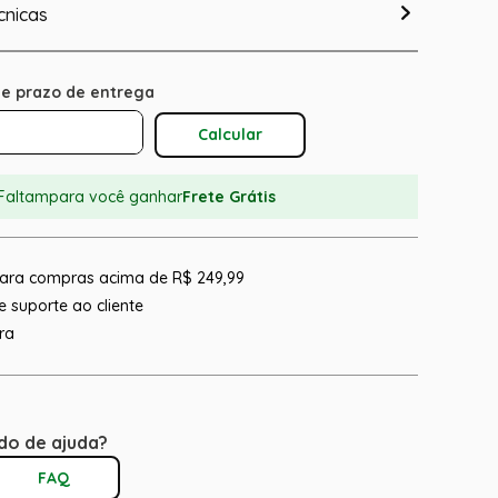
cnicas
Calcular O Frete
Faltam
para você ganhar
Frete Grátis
 para compras acima de R$ 249,99
 suporte ao cliente
ra
do de ajuda?
FAQ