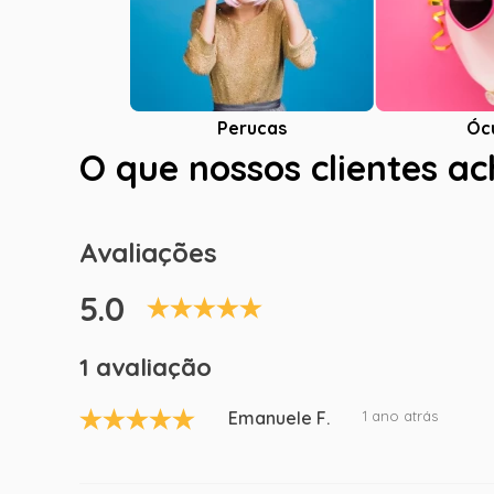
Óc
Perucas
O que nossos clientes a
Avaliações
5.0
1 avaliação
Emanuele F.
1 ano atrás