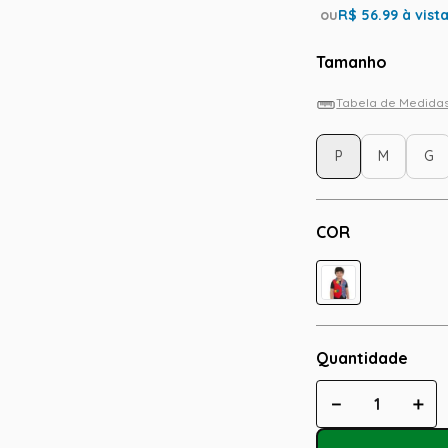
ou
R$
56.99
à vist
Tamanho
Tabela de Medida
P
M
G
COR
Quantidade
－
＋