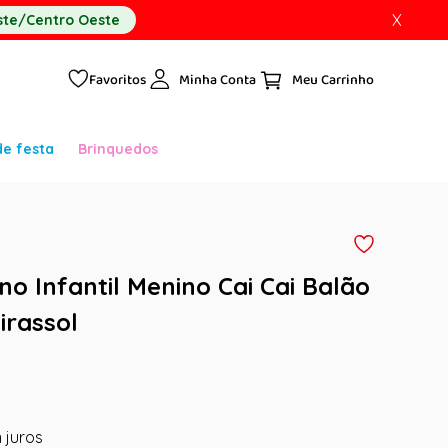
X
te/Centro Oeste
Favoritos
Minha Conta
de festa
Brinquedos
no Infantil Menino Cai Cai Balão
irassol