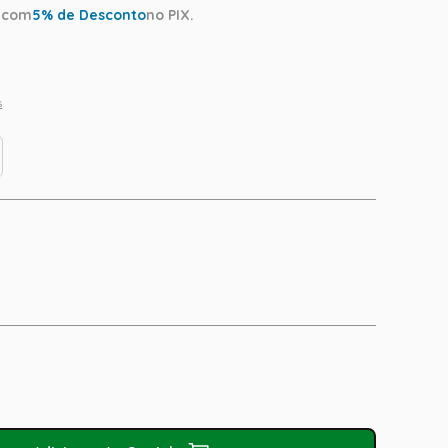
a
com
5
% de Desconto
no PIX.
s