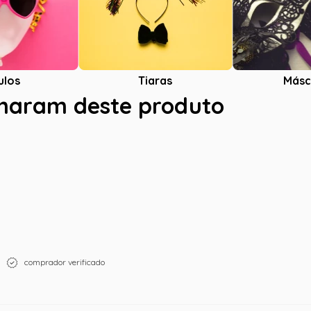
ulos
Tiaras
Másc
charam deste produto
comprador verificado