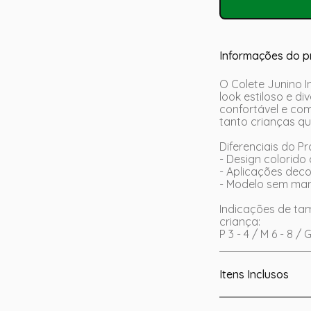
Informações do p
O Colete Junino In
look estiloso e di
confortável e com
tanto crianças qu
Diferenciais do P
- Design colorido
- Aplicações decor
- Modelo sem man
Indicações de t
criança:
P 3 - 4 / M 6 - 8 / 
Itens Inclusos