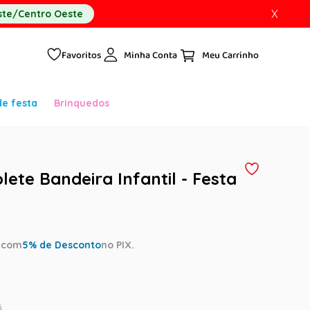
X
te/Centro Oeste
Favoritos
Minha Conta
de festa
Brinquedos
lete Bandeira Infantil - Festa
a
com
5
% de Desconto
no PIX.
s