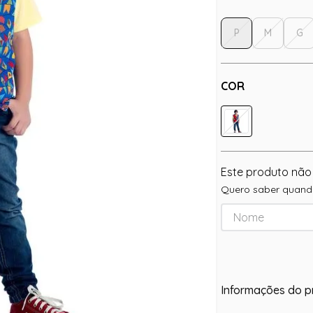
P
M
G
COR
Este produto não
Quero saber quando
Informações do p