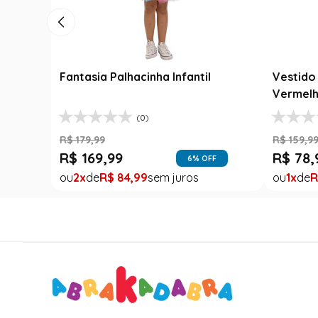
Fantasia Palhacinha Infantil
Vestido 
Vermelh
(0)
R$
179
,
99
R$
159
,
9
R$
169
,
99
R$
78
,
6
% OFF
2
R$
84
,
99
1
R