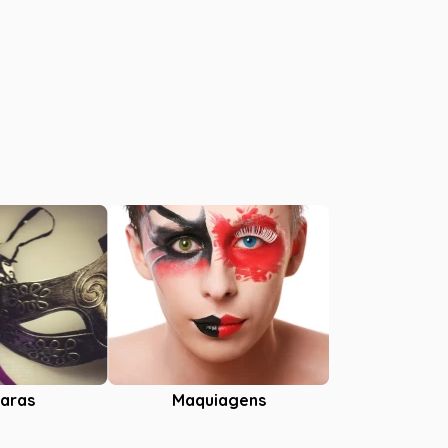
aras
Maquiagens