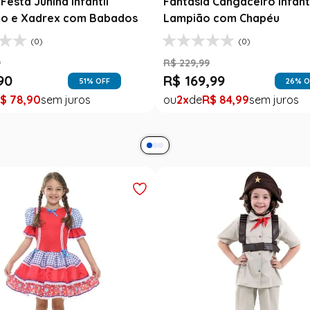
Festa Junina Infantil
Fantasia Cangaceiro Infant
o e Xadrex com Babados
Lampião com Chapéu
(0)
(0)
9
R$
229
,
99
90
R$
169
,
99
51
% OFF
26
% O
$
78
,
90
2
R$
84
,
99