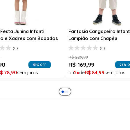
Festa Junina Infantil
Fantasia Cangaceiro Infant
o e Xadrex com Babados
Lampião com Chapéu
(0)
(0)
9
R$
229
,
99
90
R$
169
,
99
51
% OFF
26
% O
$
78
,
90
2
R$
84
,
99