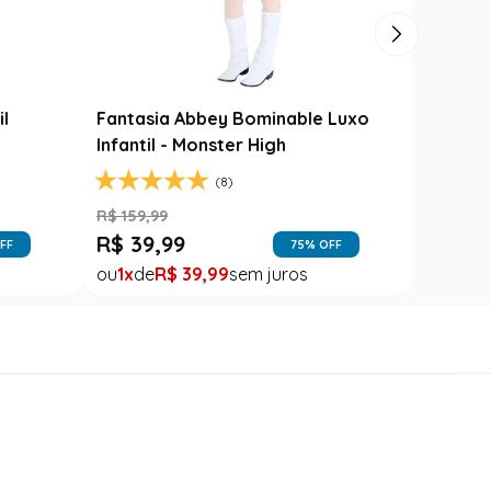
il
Fantasia Abbey Bominable Luxo
Infantil - Monster High
(8)
R$
159
,
99
R$
39
,
99
FF
75
% OFF
1
R$
39
,
99