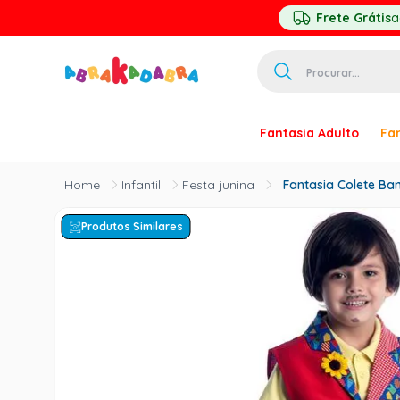
Frete Grátis
a
Procurar...
TERMOS MAIS 
Fantasia Adulto
Fan
1
º
homem ar
2
º
princesa
Infantil
Festa junina
Fantasia Colete Ban
3
º
pirata
Produtos Similares
4
º
paquita
5
º
harry pott
6
º
palhaço
7
º
kpop
8
º
branca ne
9
º
toy story