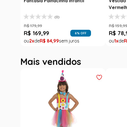
Fantasia Palhacinha Infantil
Vestido 
Vermelh
(0)
R$
179
,
99
R$
159
,
9
R$
169
,
99
R$
78
,
6
% OFF
2
R$
84
,
99
1
R
Mais vendidos