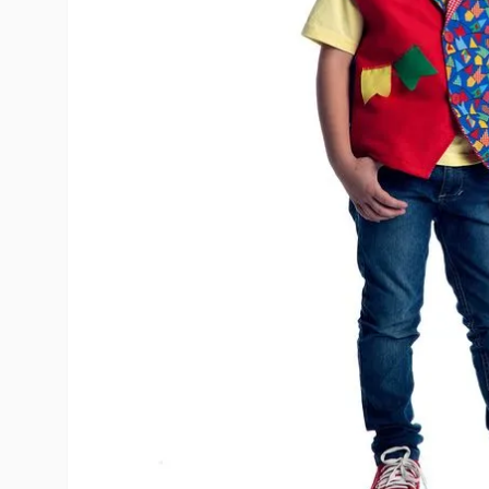
10
º
rumi