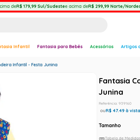
cima de
R$ 179,99
Sul/Sudeste
e acima de
R$ 299,99
Norte/Nordes
BUSCADOS
tasia Infantil
Fantasia para Bebês
Acessórios
Artigos 
anha
deira Infantil - Festa Junina
Fantasia Co
Junina
er
Referência
:
939160
ou
R$
47.49
à vist
Tamanho
ve
Tabela de Medida