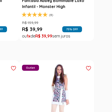
il
Fantasia Abbey Bominable Luxo
Infantil - Monster High
(8)
R$
159
,
99
R$
39
,
99
FF
75
% OFF
1
R$
39
,
99
Outlet