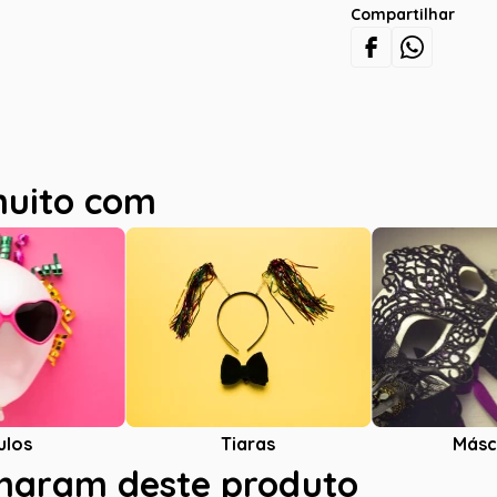
Compartilhar
muito com
ulos
Tiaras
Másc
charam deste produto