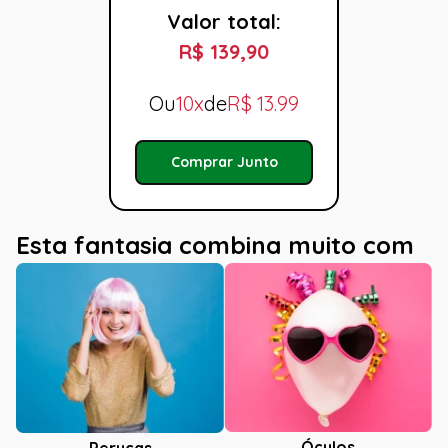
Valor total:
R$ 139,90
Ou
10x
de
R$
13.99
Comprar Junto
Esta fantasia combina muito com
Óculos
Perucas