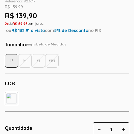
Referência
:
923617
R$
159
,
99
R$
139
,
90
2
R$
69
,
95
ou
R$
132.91
à vista
com
5
% de Desconto
no PIX.
Tamanho
Tabela de Medidas
P
M
G
GG
COR
Quantidade
－
＋