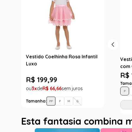
Vestido Coelhinha Rosa Infantil
Vesti
Luxo
com 
R$ 
R$
199
,
99
Tama
3
R$
66
,
66
P
Tamanho:
PP
P
M
G
Esta fantasia combina 