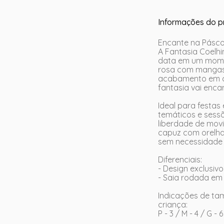
Informações do p
Encante na Pásco
A Fantasia Coelhi
data em um mome
rosa com mangas
acabamento em ce
fantasia vai enca
Ideal para festas
temáticos e sessõ
liberdade de movi
capuz com orelha
sem necessidade d
Diferenciais:
- Design exclusiv
- Saia rodada em
Indicações de t
criança:
P - 3 / M - 4 / G - 