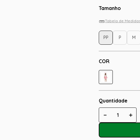
Tamanho
Tabela de Medida
PP
P
M
COR
Quantidade
－
＋