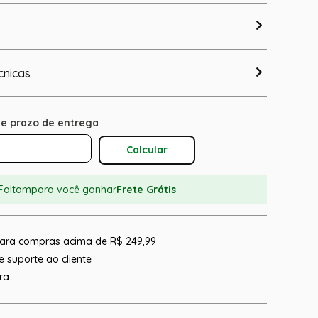
cnicas
Calcular O Frete
Faltam
para você ganhar
Frete Grátis
 para compras acima de R$ 249,99
 suporte ao cliente
ra