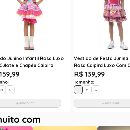
do Junino Infantil Rosa Luxo
Vestido de Festa Junina I
Culote e Chapéu Caipira
Rosa Caipira Luxo Com 
159,99
R$ 139,99
nho:
Tamanho:
M
G
P
M
G
Adicionar
Adicionar
muito com