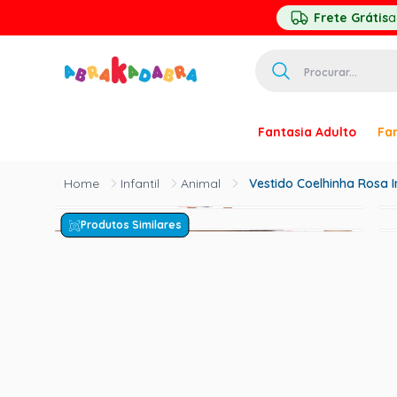
Frete Grátis
a
Procurar...
TERMOS MAIS 
Fantasia Adulto
Fan
1
º
homem ar
2
º
princesa
Infantil
Animal
Vestido Coelhinha Rosa I
3
º
pirata
Produtos Similares
4
º
paquita
5
º
harry pott
6
º
palhaço
7
º
kpop
8
º
branca ne
9
º
toy story