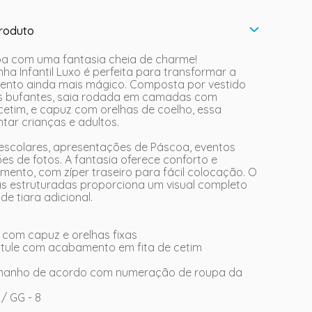
roduto
a com uma fantasia cheia de charme!
nha Infantil Luxo é perfeita para transformar a
nto ainda mais mágico. Composta por vestido
 bufantes, saia rodada em camadas com
tim, e capuz com orelhas de coelho, essa
ntar crianças e adultos.
 escolares, apresentações de Páscoa, eventos
es de fotos. A fantasia oferece conforto e
mento, com zíper traseiro para fácil colocação. O
s estruturadas proporciona um visual completo
e tiara adicional.
o com capuz e orelhas fixas
 tule com acabamento em fita de cetim
amanho de acordo com numeração de roupa da
6 / GG - 8