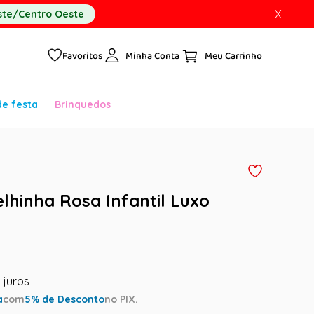
X
te/Centro Oeste
Favoritos
Minha Conta
de festa
Brinquedos
elhinha Rosa Infantil Luxo
a
com
5
% de Desconto
no PIX.