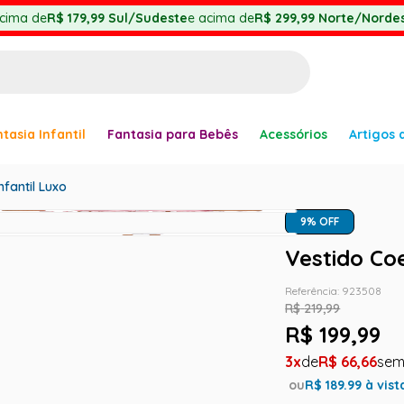
cima de
R$ 179,99
Sul/Sudeste
e acima de
R$ 299,99
Norte/Nordes
BUSCADOS
tasia Infantil
Fantasia para Bebês
Acessórios
Artigos 
anha
nfantil Luxo
9
% OFF
Vestido Co
er
Referência
:
923508
R$
219
,
99
R$
199
,
99
3
R$
66
,
66
ve
ou
R$
189.99
à vist