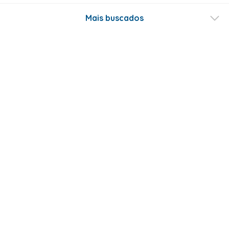
Mais buscados
Fale conosco
Formas de Pagamento
Certificados
ABRAKADABRA COM. E LOCOÇÃO DE ARTIGOS DE FESTAS LTDA - CNPJ -