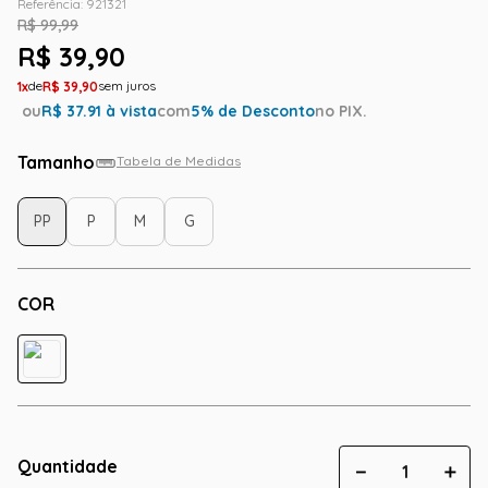
Referência
:
921321
R$
99
,
99
R$
39
,
90
1
R$
39
,
90
ou
R$
37.91
à vista
com
5
% de Desconto
no PIX.
Tamanho
Tabela de Medidas
PP
P
M
G
COR
Quantidade
－
＋