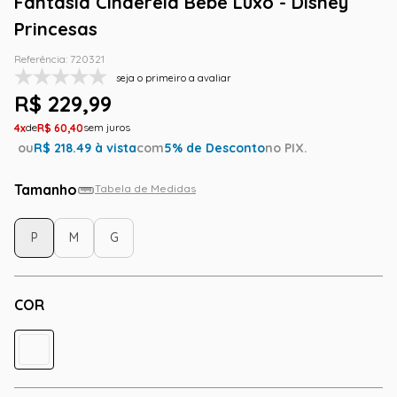
Fantasia Cinderela Bebê Luxo - Disney
Princesas
Referência
:
720321
seja o primeiro a avaliar
R$
229
,
99
4
R$
60
,
40
ou
R$
218.49
à vista
com
5
% de Desconto
no PIX.
Tamanho
Tabela de Medidas
P
M
G
COR