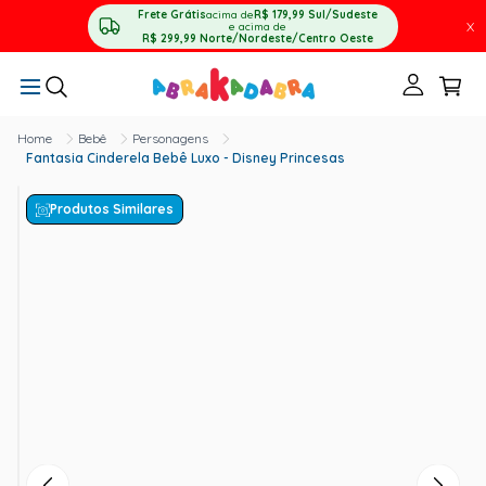
Frete Grátis
acima de
R$ 179,99
Sul/Sudeste
X
e acima de
R$ 299,99
Norte/Nordeste/Centro Oeste
Bebê
Personagens
Fantasia Cinderela Bebê Luxo - Disney Princesas
Produtos Similares