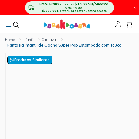
Frete Grátis
acima de
R$ 179,99
Sul/Sudeste
X
e acima de
R$ 299,99
Norte/Nordeste/Centro Oeste
Infantil
Carnaval
Fantasia Infantil de Cigano Super Pop Estampada com Touca
Produtos Similares