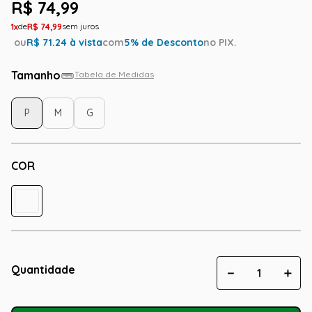
R$
74
,
99
1
R$
74
,
99
ou
R$
71.24
à vista
com
5
% de Desconto
no PIX.
Tamanho
Tabela de Medidas
P
M
G
COR
Quantidade
－
＋