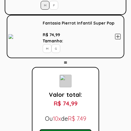
M
P
Fantasia Pierrot Infantil Super Pop
R$ 74,99
Tamanho:
M
G
Valor total:
R$ 74,99
Ou
10x
de
R$
7.49