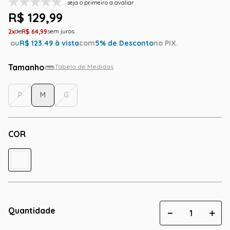
seja o primeiro a avaliar
R$
129
,
99
2
R$
64
,
99
ou
R$
123.49
à vista
com
5
% de Desconto
no PIX.
Tamanho
Tabela de Medidas
P
M
G
COR
Quantidade
－
＋