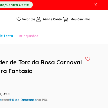
X
te/Centro Oeste
Favoritos
Minha Conta
de festa
Brinquedos
ider de Torcida Rosa Carnaval
ra Fantasia
ta
com
5
% de Desconto
no PIX.