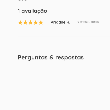
1 avaliação
Ariadne R.
9 meses atrás
Perguntas & respostas