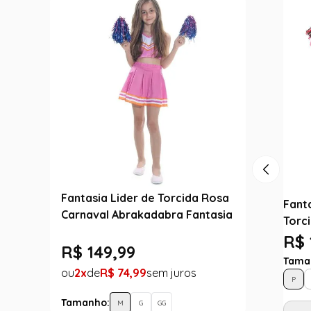
Fantasia Lider de Torcida Rosa
Fant
Carnaval Abrakadabra Fantasia
Torc
R$ 
R$
149
,
99
Tama
2
R$
74
,
99
P
Tamanho:
M
G
GG