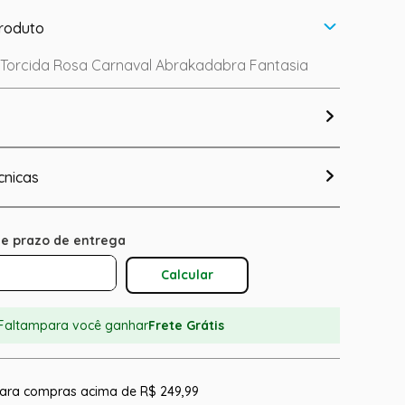
roduto
e Torcida Rosa Carnaval Abrakadabra Fantasia
cnicas
Calcular O Frete
Faltam
para você ganhar
Frete Grátis
 para compras acima de R$ 249,99