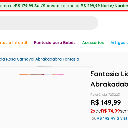
cima de
R$ 179,99
Sul/Sudeste
e acima de
R$ 299,99
Norte/Nordes
BUSCADOS
tasia Infantil
Fantasia para Bebês
Acessórios
Artigos 
anha
cida Rosa Carnaval Abrakadabra Fantasia
Fantasia L
Abrakadab
Referência
:
723223
R$
149
,
99
er
2
R$
74
,
99
ou
R$
142.49
à vis
ve