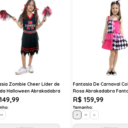
asia Zombie Cheer Líder de
Fantasia De Carnaval C
ida Halloween Abrakadabra
Rosa Abrakadabra Fanta
149,99
R$ 159,99
nho:
Tamanho:
M
P
M
G