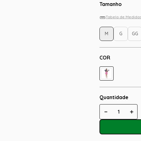
Tamanho
Tabela de Medida
M
G
GG
COR
Quantidade
－
＋