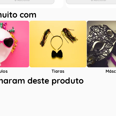
Adicionar
Adicionar
muito com
ulos
Tiaras
Másc
charam deste produto