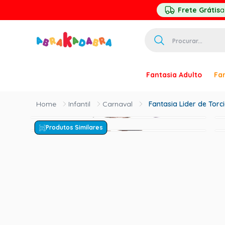
Frete Grátis
a
Procurar...
TERMOS MAIS 
Fantasia Adulto
Fan
1
º
homem ar
2
º
princesa
Infantil
Carnaval
Fantasia Lider de Tor
3
º
pirata
Produtos Similares
4
º
palhaço
5
º
mascara
6
º
paquita
7
º
harry pott
8
º
kpop
9
º
branca ne