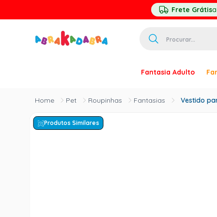
Frete Grátis
a
Procurar...
TERMOS MAIS 
Fantasia Adulto
Fan
1
º
homem ar
2
º
princesa
Pet
Roupinhas
Fantasias
Vestido pa
3
º
pirata
Produtos Similares
4
º
palhaço
5
º
mascara
6
º
paquita
7
º
harry pott
8
º
kpop
9
º
branca ne