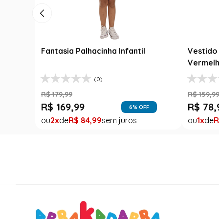
Fantasia Palhacinha Infantil
Vestido 
Vermelh
(0)
R$
179
,
99
R$
159
,
9
R$
169
,
99
R$
78
,
6
% OFF
2
R$
84
,
99
1
R