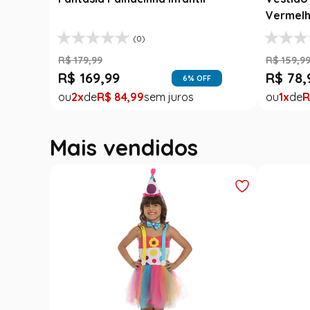
Vermelh
(0)
R$
179
,
99
R$
159
,
9
R$
169
,
99
R$
78
,
6
% OFF
2
R$
84
,
99
1
R
Mais vendidos