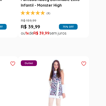
Infantil - Monster High
(8)
R$
159
,
99
R$
39
,
99
FF
75
% OFF
1
R$
39
,
99
Outlet