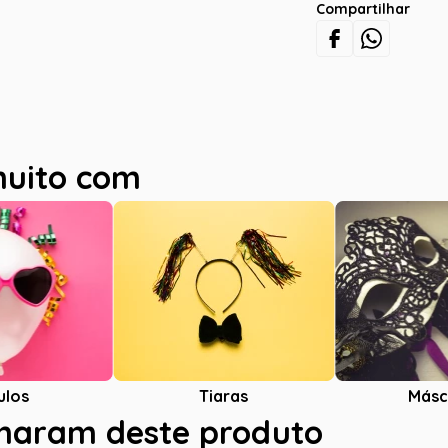
Compartilhar
muito com
ulos
Tiaras
Másc
charam deste produto