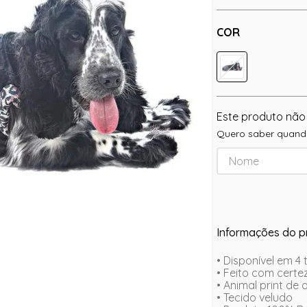
COR
Este produto não
Quero saber quando
Informações do p
• Disponível em 4 
• Feito com cert
• Animal print de
• Tecido veludo