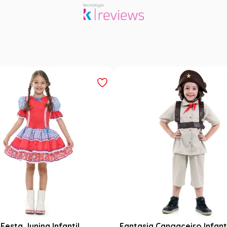
Festa Junina Infantil
Fantasia Cangaceiro Infant