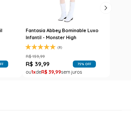
il
Fantasia Abbey Bominable Luxo
Infantil - Monster High
(8)
R$
159
,
99
R$
39
,
99
FF
75
% OFF
1
R$
39
,
99