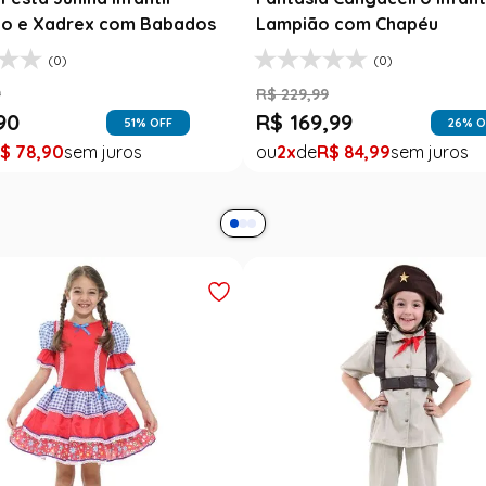
o e Xadrex com Babados
Lampião com Chapéu
(0)
(0)
9
R$
229
,
99
90
R$
169
,
99
51
% OFF
26
% O
$
78
,
90
2
R$
84
,
99