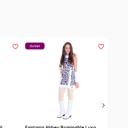
Outlet
il
Fantasia Abbey Bominable Luxo