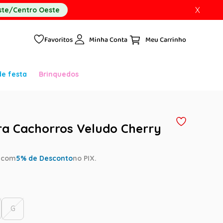
X
te/Centro Oeste
Favoritos
Minha Conta
de festa
Brinquedos
ra Cachorros Veludo Cherry
a
com
5
% de Desconto
no PIX.
G