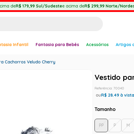
cima de
R$ 179,99
Sul/Sudeste
e acima de
R$ 299,99
Norte/Nordes
BUSCADOS
tasia Infantil
Fantasia para Bebês
Acessórios
Artigos 
anha
ra Cachorros Veludo Cherry
Vestido pa
Referência
:
70040
ou
R$
28.49
à vist
Tamanho
er
PP
P
M
ve