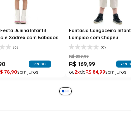
Festa Junina Infantil
Fantasia Cangaceiro Infant
o e Xadrex com Babados
Lampião com Chapéu
(0)
(0)
9
R$
229
,
99
90
R$
169
,
99
51
% OFF
26
% O
$
78
,
90
2
R$
84
,
99