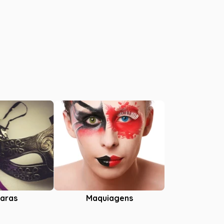
aras
Maquiagens