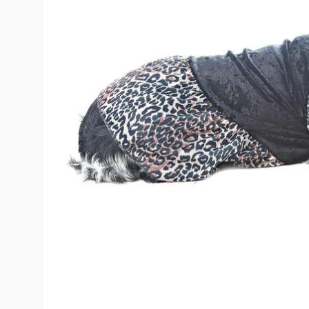
10
º
toy story