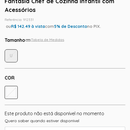
Fantasia Chef de Cozinha Infantil com
Acessórios
Referência
:
912331
ou
R$
142.49
à vista
com
5
% de Desconto
no PIX.
Tamanho
Tabela de Medidas
U
COR
Este produto não está disponível no momento
Quero saber quando estiver disponível