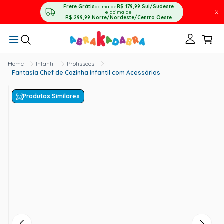
Frete Grátis
acima de
R$ 179,99
Sul/Sudeste
X
e acima de
R$ 299,99
Norte/Nordeste/Centro Oeste
Infantil
Profissões
Fantasia Chef de Cozinha Infantil com Acessórios
Produtos Similares