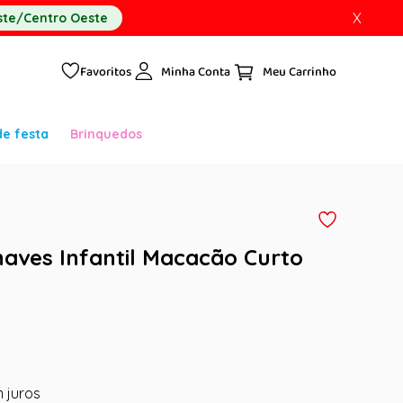
X
te/Centro Oeste
Favoritos
Minha Conta
de festa
Brinquedos
haves Infantil Macacão Curto