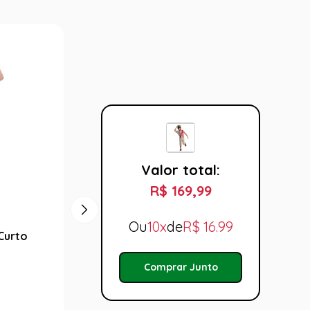
Valor total:
R$ 169,99
Ou
10x
de
R$
16.99
 Curto
Fantasia Astronauta Preto Macacão
Fantasi
Infantil com Boné
Macac
Comprar Junto
R$ 229,99
R$ 8
Tamanho:
Taman