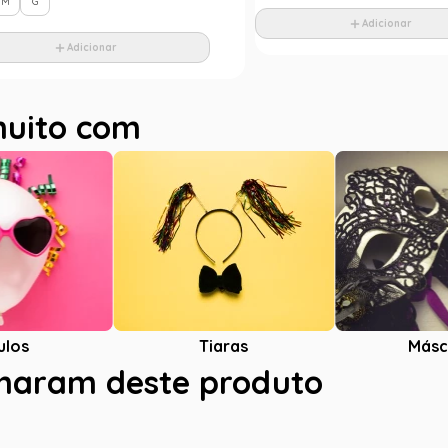
M
G
Adicionar
Adicionar
muito com
ulos
Tiaras
Másc
charam deste produto