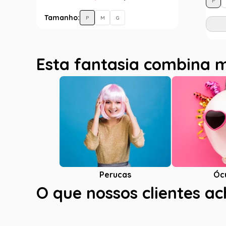
P
Tamanho:
P
M
G
Esta fantasia combina 
Óc
Perucas
O que nossos clientes a