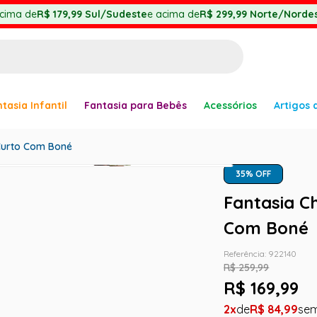
cima de
R$ 179,99
Sul/Sudeste
e acima de
R$ 299,99
Norte/Nordes
BUSCADOS
tasia Infantil
Fantasia para Bebês
Acessórios
Artigos 
anha
 Curto Com Boné
35
% OFF
Fantasia C
Com Boné
Referência
:
922140
er
R$
259
,
99
R$
169
,
99
2
R$
84
,
99
ve