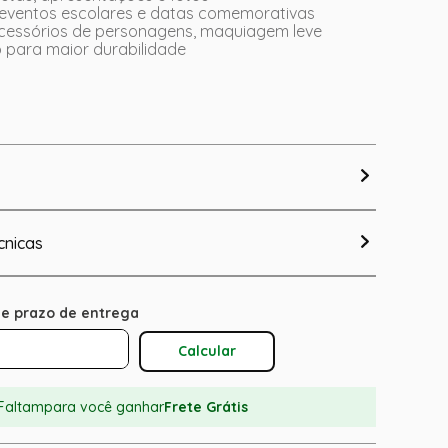
eventos escolares e datas comemorativas
 acessórios de personagens, maquiagem leve
 para maior durabilidade
cnicas
Calcular O Frete
Faltam
para você ganhar
Frete Grátis