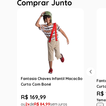
Comprar Junto
Fantasia Chaves Infantil Macacão
Fanta
Curto Com Boné
Curt
R$ 
R$
169
,
99
Tama
2
R$
84
,
99