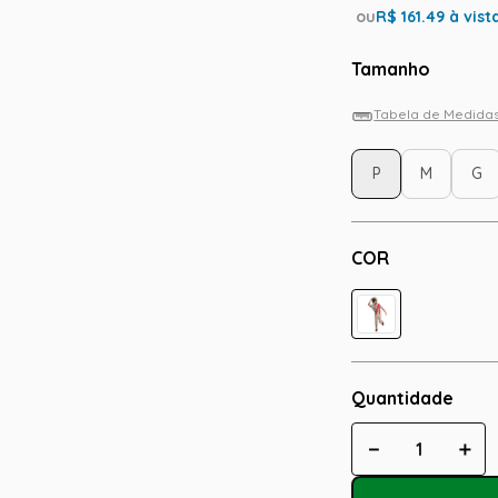
ou
R$
161.49
à vist
Tamanho
Tabela de Medida
P
M
G
COR
Quantidade
－
＋