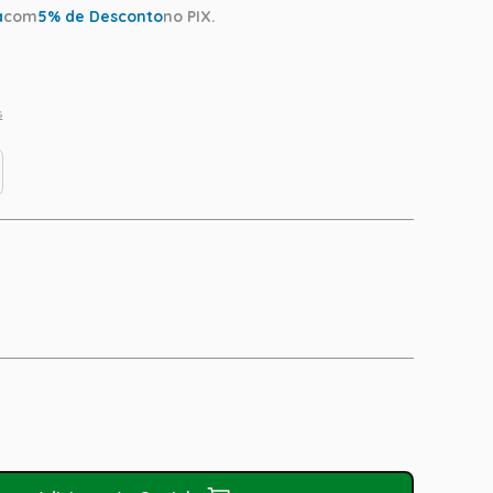
a
com
5
% de Desconto
no PIX.
s