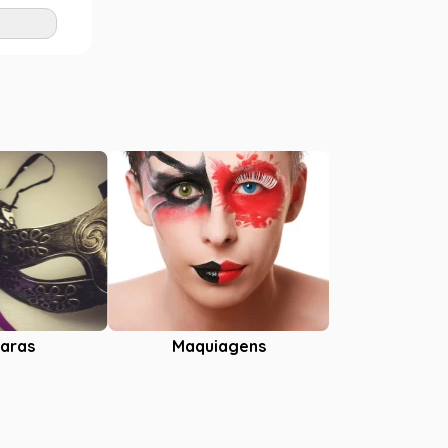
P
G
M
Adicionar
aras
Maquiagens