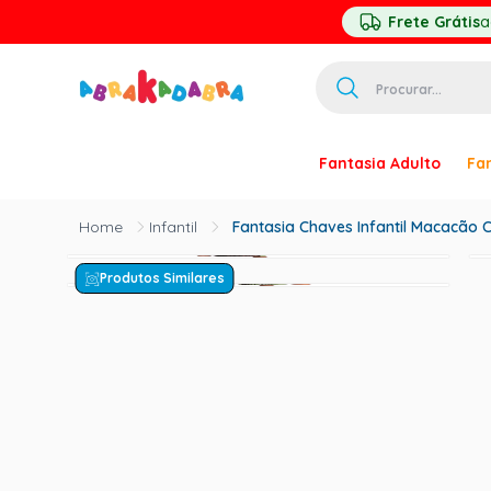
Frete Grátis
a
Procurar...
TERMOS MAIS 
Fantasia Adulto
Fan
1
º
homem ar
2
º
princesa
Infantil
Fantasia Chaves Infantil Macacão
3
º
pirata
Produtos Similares
4
º
palhaço
5
º
mascara
6
º
paquita
7
º
harry pott
8
º
kpop
9
º
branca ne