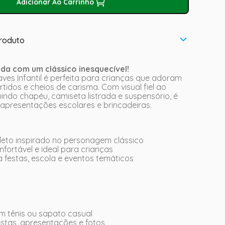
Adicionar Ao Carrinho
roduto
da com um clássico inesquecível!
ves Infantil é perfeita para crianças que adoram
tidos e cheios de carisma. Com visual fiel ao
indo chapéu, camiseta listrada e suspensório, é
, apresentações escolares e brincadeiras.
leto inspirado no personagem clássico
fortável e ideal para crianças
a festas, escola e eventos temáticos
 tênis ou sapato casual
estas, apresentações e fotos