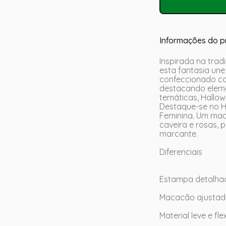
Informações do p
Inspirada na trad
esta fantasia une
confeccionado co
destacando eleme
temáticas, Hallow
Destaque-se no H
Feminina. Um ma
caveira e rosas, 
marcante.
Diferenciais
Estampa detalhad
Macacão ajustado
Material leve e f