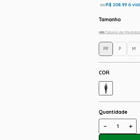
ou
R$
208.99
à vis
Tamanho
Tabela de Medida
PP
P
M
COR
Quantidade
－
＋