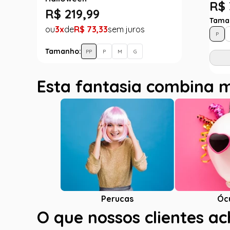
R$ 
R$
219
,
99
Tama
3
R$
73
,
33
P
Tamanho:
PP
P
M
G
Esta fantasia combina 
Óc
Perucas
O que nossos clientes a