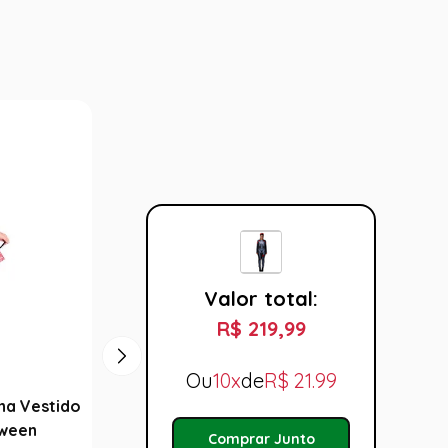
Valor total:
R$ 219,99
Ou
10x
de
R$
21.99
na Vestido
Fantasia Caveira Mexicana Adulto
Fantas
oween
Hallo
R$ 289,99
Comprar Junto