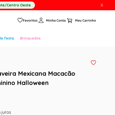
X
te/Centro Oeste
Favoritos
Minha Conta
de festa
Brinquedos
aveira Mexicana Macacão
inino Halloween