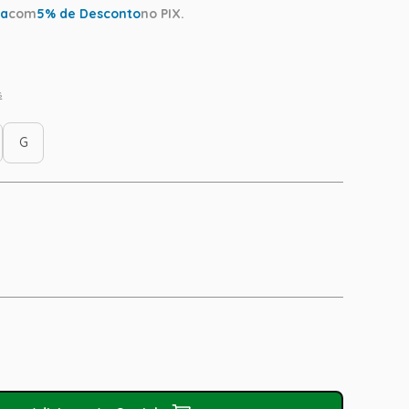
ta
com
5
% de Desconto
no PIX.
s
G