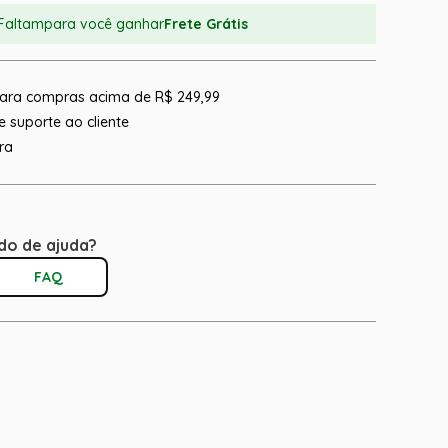
Faltam
para você ganhar
Frete Grátis
 para compras acima de R$ 249,99
 suporte ao cliente
ra
do de ajuda?
FAQ