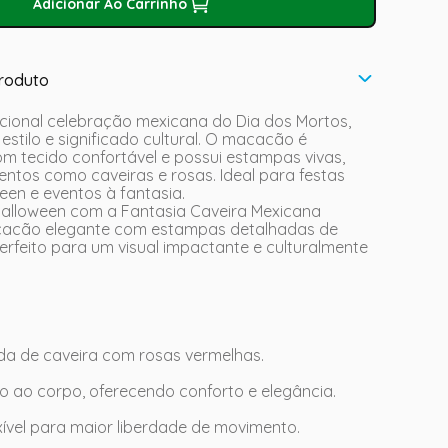
Adicionar Ao Carrinho
roduto
icional celebração mexicana do Dia dos Mortos,
 estilo e significado cultural. O macacão é
m tecido confortável e possui estampas vivas,
ntos como caveiras e rosas. Ideal para festas
een e eventos à fantasia.
alloween com a Fantasia Caveira Mexicana
cacão elegante com estampas detalhadas de
perfeito para um visual impactante e culturalmente
a de caveira com rosas vermelhas.
 ao corpo, oferecendo conforto e elegância.
lexível para maior liberdade de movimento.