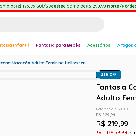
cima de
R$ 179,99
Sul/Sudeste
e acima de
R$ 299,99
Norte/Nordes
BUSCADOS
tasia Infantil
Fantasia para Bebês
Acessórios
Artigos 
anha
xicana Macacão Adulto Feminino Halloween
33
% OFF
Fantasia C
Adulto Fem
Referência
:
960304
er
R$
329
,
99
R$
219
,
99
3
R$
73
,
33
ve