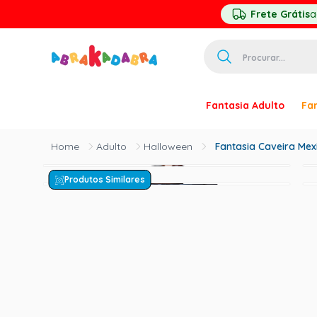
Frete Grátis
a
Procurar...
TERMOS MAIS 
Fantasia Adulto
Fan
1
º
homem ar
2
º
princesa
Adulto
Halloween
Fantasia Caveira Me
3
º
pirata
Produtos Similares
4
º
palhaço
5
º
mascara
6
º
paquita
7
º
harry pott
8
º
kpop
9
º
branca ne