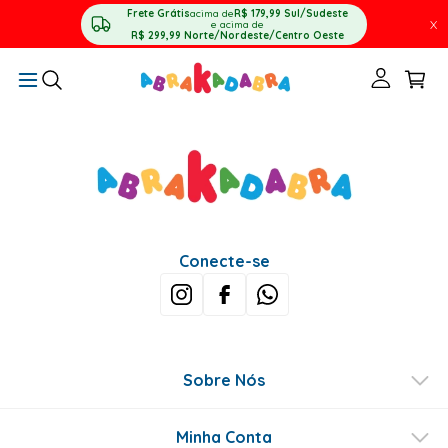
Frete Grátis
acima de
R$ 179,99
Sul/Sudeste
X
e acima de
R$ 299,99
Norte/Nordeste/Centro Oeste
Conecte-se
Sobre Nós
Minha Conta