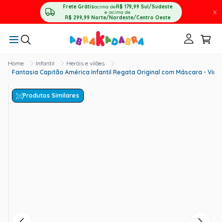
Frete Grátis
acima de
R$ 179,99
Sul/Sudeste
X
e acima de
R$ 299,99
Norte/Nordeste/Centro Oeste
Infantil
Heróis e vilões
Fantasia Capitão América Infantil Regata Original com Máscara - Vin
Produtos Similares