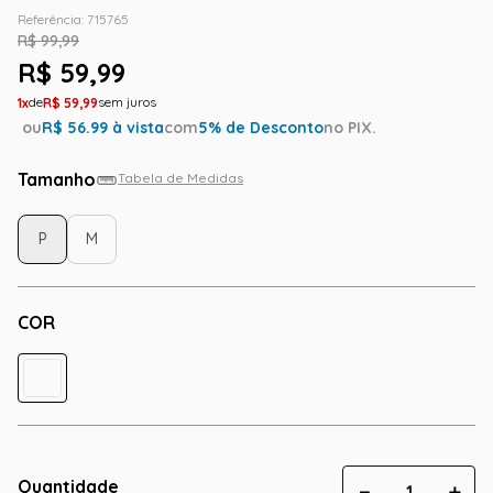
Referência
:
715765
R$
99
,
99
R$
59
,
99
1
R$
59
,
99
ou
R$
56.99
à vista
com
5
% de Desconto
no PIX.
Tamanho
Tabela de Medidas
P
M
COR
Quantidade
－
＋