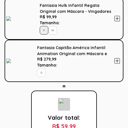
Fantasia Hulk Infantil Regata
Original com Máscara - Vingadores
R$ 99,99
- Marvel
Tamanho:
P
M
Fantasia Capitão América Infantil
Animation Original com Máscara e
R$ 279,99
Peitoral - Vingadores - Marvel
Tamanho:
G
Valor total:
R$ 59,99