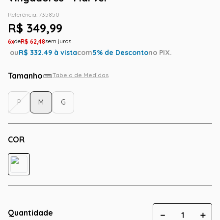
Referência
:
735850
R$
349
,
99
6
R$
62
,
48
ou
R$
332.49
à vista
com
5
% de Desconto
no PIX.
Tamanho
Tabela de Medidas
P
M
G
COR
Quantidade
－
＋