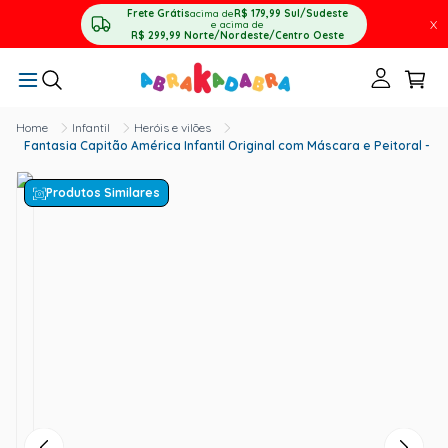
Frete Grátis
acima de
R$ 179,99
Sul/Sudeste
X
e acima de
R$ 299,99
Norte/Nordeste/Centro Oeste
Infantil
Heróis e vilões
Fantasia Capitão América Infantil Original com Máscara e Peitoral - V
Produtos Similares