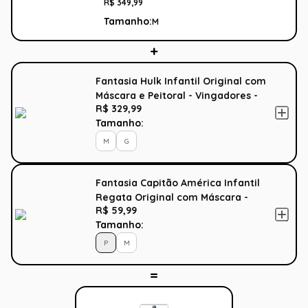
Vingadores - Marvel
R$
349
,
99
Tamanho:
M
Fantasia Hulk Infantil Original com
Máscara e Peitoral - Vingadores -
R$ 329,99
Marvel
Tamanho:
M
G
Fantasia Capitão América Infantil
Regata Original com Máscara -
R$ 59,99
Vingadores - Marvel
Tamanho:
P
M