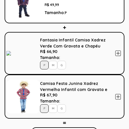
R$
49
,
99
Tamanho:
P
Fantasia Infantil Camisa Xadrez
Verde Com Gravata e Chapéu
R$ 66,90
Tamanho:
P
M
G
Camisa Festa Junina Xadrez
Vermelha Infantil com Gravata e
R$ 67,90
Chapéu
Tamanho:
P
M
G