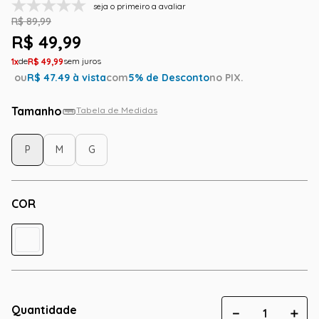
seja o primeiro a avaliar
R$
89
,
99
R$
49
,
99
1
R$
49
,
99
ou
R$
47.49
à vista
com
5
% de Desconto
no PIX.
Tamanho
Tabela de Medidas
P
M
G
COR
Quantidade
－
＋