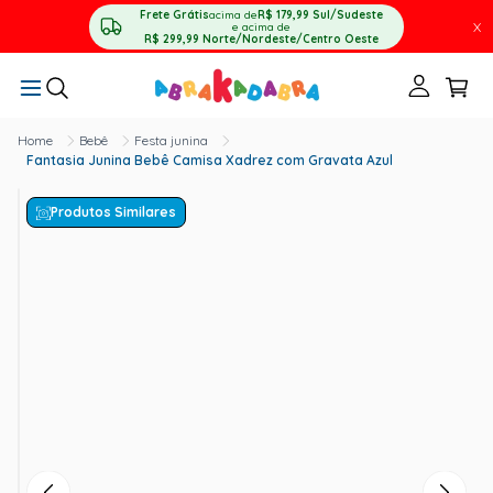
Frete Grátis
acima de
R$ 179,99
Sul/Sudeste
X
e acima de
R$ 299,99
Norte/Nordeste/Centro Oeste
Bebê
Festa junina
Fantasia Junina Bebê Camisa Xadrez com Gravata Azul
Produtos Similares