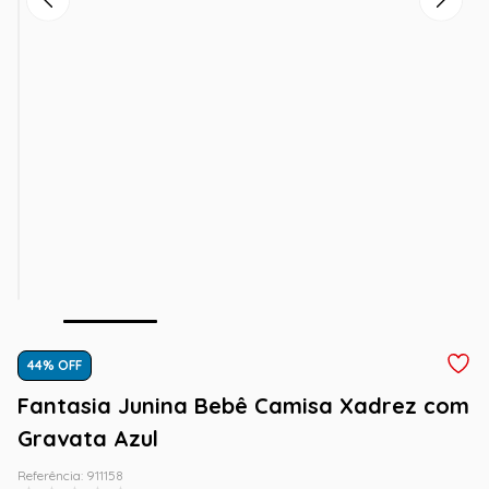
44
% OFF
Fantasia Junina Bebê Camisa Xadrez com
Gravata Azul
Referência
:
911158