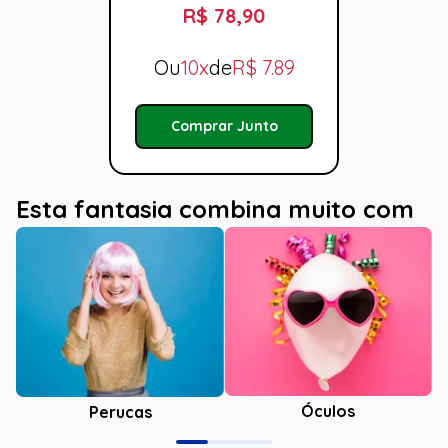
R$ 78,90
Ou
10x
de
R$
7.89
Comprar Junto
Esta fantasia combina muito com
Óculos
Perucas