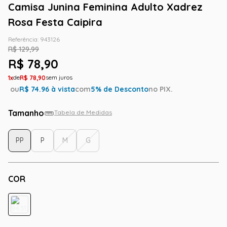
Camisa Junina Feminina Adulto Xadrez
Rosa Festa Caipira
Referência
:
943126
R$
129
,
99
R$
78
,
90
1
R$
78
,
90
ou
R$
74.96
à vista
com
5
% de Desconto
no PIX.
Tamanho
Tabela de Medidas
PP
P
M
G
COR