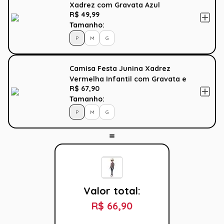
Xadrez com Gravata Azul
R$ 49,99
Tamanho:
P
M
G
Camisa Festa Junina Xadrez
Vermelha Infantil com Gravata e
R$ 67,90
Chapéu
Tamanho:
P
M
G
Valor total:
R$ 66,90