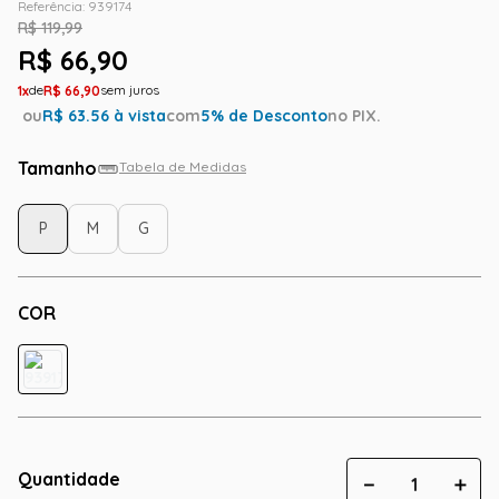
Referência
:
939174
R$
119
,
99
R$
66
,
90
1
R$
66
,
90
ou
R$
63.56
à vista
com
5
% de Desconto
no PIX.
Tamanho
Tabela de Medidas
P
M
G
COR
Quantidade
－
＋