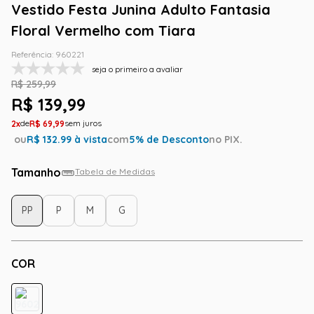
Vestido Festa Junina Adulto Fantasia
Floral Vermelho com Tiara
Referência
:
960221
seja o primeiro a avaliar
R$
259
,
99
R$
139
,
99
2
R$
69
,
99
ou
R$
132.99
à vista
com
5
% de Desconto
no PIX.
Tamanho
Tabela de Medidas
PP
P
M
G
COR