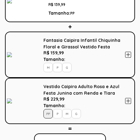
Tiara
R$
139
,
99
Tamanho:
PP
Fantasia Caipira Infantil Chiquinha
Floral e Girassol Vestido Festa
R$ 159,99
Junina
Tamanho:
M
P
G
Vestido Caipira Adulto Rosa e Azul
Festa Junina com Renda e Tiara
R$ 229,99
Tamanho:
PP
P
M
G