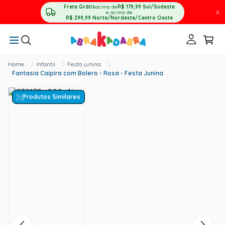
Frete Grátis
acima de
R$ 179,99
Sul/Sudeste
X
e acima de
R$ 299,99
Norte/Nordeste/Centro Oeste
Infantil
Festa junina
Fantasia Caipira com Bolero - Rosa - Festa Junina
Produtos Similares