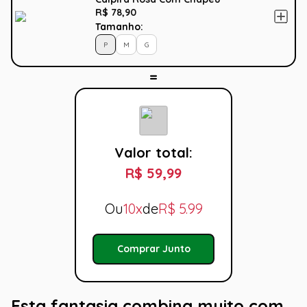
R$ 78,90
Tamanho:
P
M
G
Valor total:
R$ 59,99
Ou
10x
de
R$
5.99
Comprar Junto
Esta fantasia combina muito com