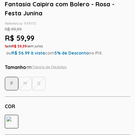
Fantasia Caipira com Bolero - Rosa -
Festa Junina
Referência
:
939170
R$
99
,
99
R$
59
,
99
1
R$
59
,
99
ou
R$
56.99
à vista
com
5
% de Desconto
no PIX.
Tamanho
Tabela de Medidas
P
M
G
COR