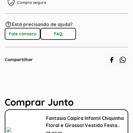
Compra segura
Está precisando de ajuda?
Fale conosco
FAQ
Compartilhar
Comprar Junto
Fantasia Caipira Infantil Chiquinha
Floral e Girassol Vestido Festa
Junina