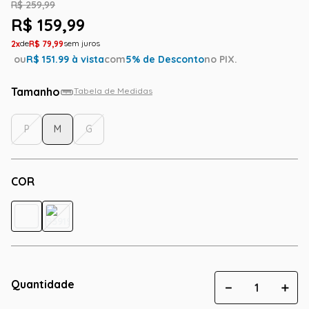
R$
259
,
99
R$
159
,
99
2
R$
79
,
99
ou
R$
151.99
à vista
com
5
% de Desconto
no PIX.
Tamanho
Tabela de Medidas
P
M
G
COR
Quantidade
－
＋