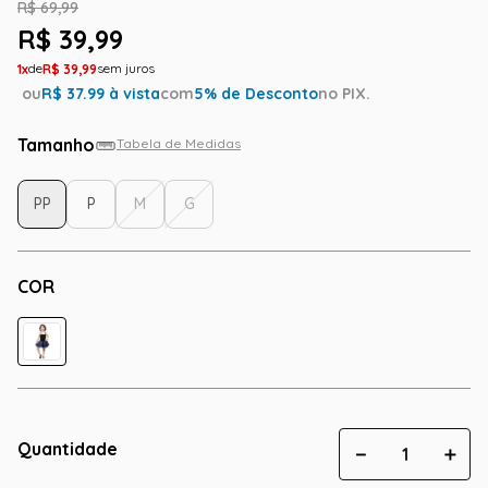
R$
69
,
99
R$
39
,
99
1
R$
39
,
99
ou
R$
37.99
à vista
com
5
% de Desconto
no PIX.
Tamanho
Tabela de Medidas
PP
P
M
G
COR
Quantidade
－
＋