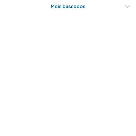
Mais buscados
Fale conosco
Formas de Pagamento
Certificados
ABRAKADABRA COM. E LOCOÇÃO DE ARTIGOS DE FESTAS LTDA - CNPJ -
07.476.315/0001-59 - Estado e Município SÃO PAULO - SP - Rua Sara de