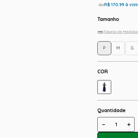
ou
R$
170.99
à vist
Tamanho
Tabela de Medida
P
M
G
COR
Quantidade
－
＋