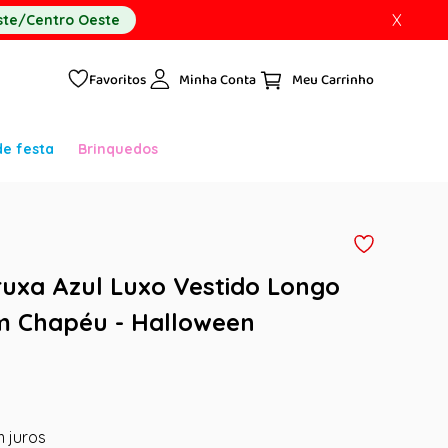
X
te/Centro Oeste
Favoritos
Minha Conta
de festa
Brinquedos
ruxa Azul Luxo Vestido Longo
om Chapéu - Halloween