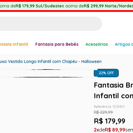
cima de
R$ 179,99
Sul/Sudeste
e acima de
R$ 299,99
Norte/Nordes
BUSCADOS
tasia Infantil
Fantasia para Bebês
Acessórios
Artigos 
anha
Luxo Vestido Longo Infantil com Chapéu - Halloween
22
% OFF
Fantasia B
er
Infantil c
Referência
:
923457
R$
229
,
99
R$
179
,
99
ve
2
R$
89
,
99