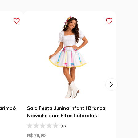
Fantasia Noiva Junina Infantil
Branca com Véu e Laços
R$
139
,
99
nina Infantil Branca
R$
79
,
99
 Fitas Coloridas
1
R$
79
,
99
(0)