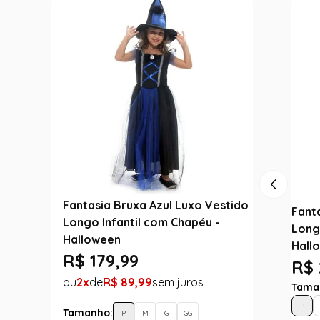
Fantasia Bruxa Azul Luxo Vestido
Fant
Longo Infantil com Chapéu -
Long
Halloween
Hall
R$
179
,
99
R$ 
2
R$
89
,
99
Tama
P
Tamanho:
P
M
G
GG