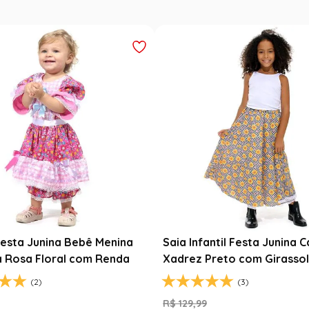
a
Saia Infantil Festa Junina Carimbó
Saia Festa Ju
Xadrez Preto com Girassol
Noivinha com
(3)
R$
129
,
99
R$
78
,
90