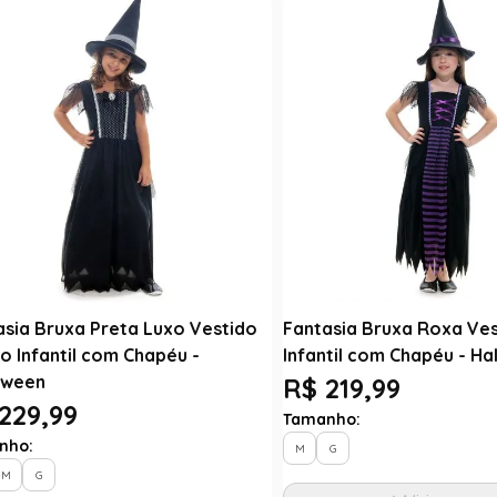
asia Bruxa Preta Luxo Vestido
Fantasia Bruxa Roxa Ve
o Infantil com Chapéu -
Infantil com Chapéu - H
oween
R$ 219,99
229,99
Tamanho:
nho:
M
G
M
G