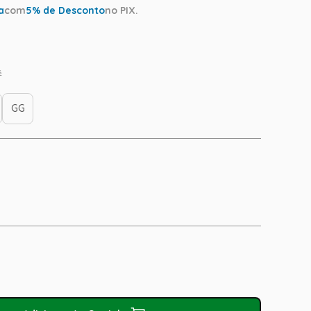
a
com
5
% de Desconto
no PIX.
s
GG