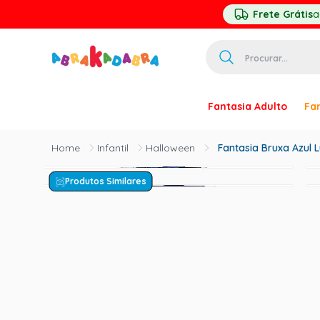
Frete Grátis
a
Procurar...
TERMOS MAIS 
Fantasia Adulto
Fan
1
º
homem ar
2
º
princesa
Infantil
Halloween
Fantasia Bruxa Azul 
3
º
pirata
Produtos Similares
4
º
paquita
5
º
harry pott
6
º
palhaço
7
º
kpop
8
º
branca ne
9
º
toy story