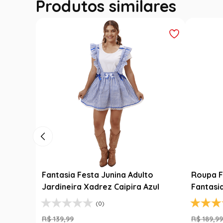
Produtos similares
a Junina Adulto
Roupa Festa Junina Bebê Menin
drez Caipira Azul
Fantasia Rosa Floral com Renda
(0)
(2)
R$
189
,
99