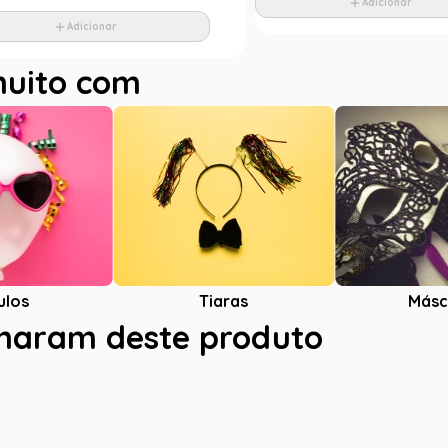
Adicionar
Adicionar
muito com
ulos
Tiaras
Másc
charam deste produto