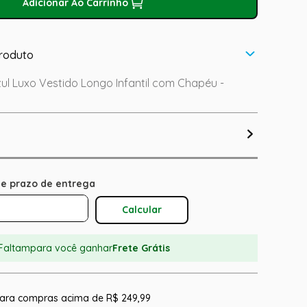
Adicionar Ao Carrinho
roduto
ul Luxo Vestido Longo Infantil com Chapéu -
Calcular O Frete
Faltam
para você ganhar
Frete Grátis
 para compras acima de R$ 249,99