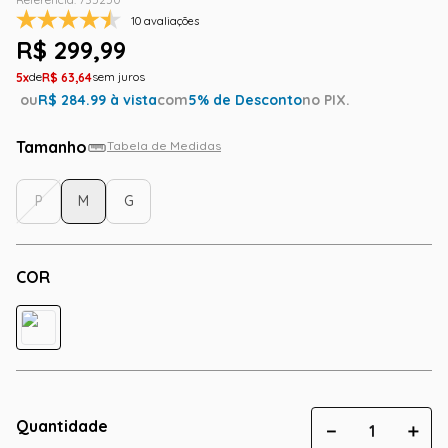
10 avaliações
R$
299
,
99
5
R$
63
,
64
ou
R$
284.99
à vista
com
5
% de Desconto
no PIX.
Tamanho
Tabela de Medidas
P
M
G
COR
Quantidade
－
＋