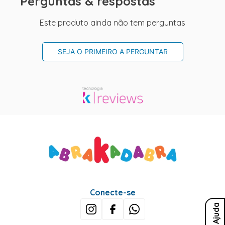
Perguntas & respostas
Este produto ainda não tem perguntas
SEJA O PRIMEIRO A PERGUNTAR
Conecte-se
Ajuda