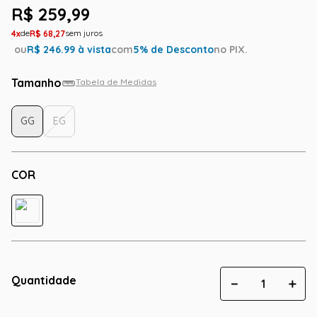
R$
259
,
99
4
R$
68
,
27
ou
R$
246.99
à vista
com
5
% de Desconto
no PIX.
Tamanho
Tabela de Medidas
GG
EG
COR
Quantidade
－
＋