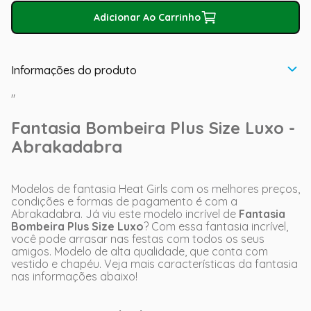
Adicionar Ao Carrinho
Informações do produto
"
Fantasia Bombeira Plus Size Luxo -
Abrakadabra
Modelos de fantasia Heat Girls com os melhores preços,
condições e formas de pagamento é com a
Abrakadabra. Já viu este modelo incrível de
Fantasia
Bombeira Plus Size Luxo
? Com essa fantasia incrível,
você pode arrasar nas festas com todos os seus
amigos. Modelo de alta qualidade, que conta com
vestido e chapéu. Veja mais características da fantasia
nas informações abaixo!