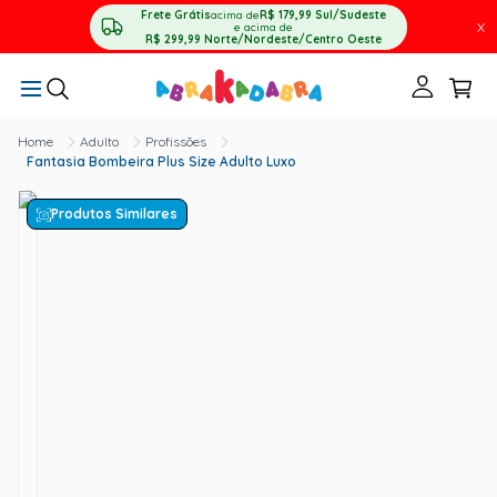
Frete Grátis
acima de
R$ 179,99
Sul/Sudeste
X
e acima de
R$ 299,99
Norte/Nordeste/Centro Oeste
Adulto
Profissões
Fantasia Bombeira Plus Size Adulto Luxo
Produtos Similares