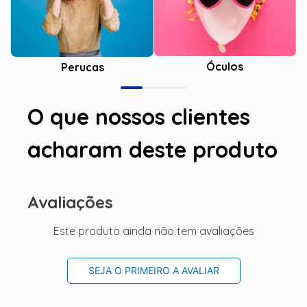
Óculos
Perucas
O que nossos clientes
acharam deste produto
Avaliações
Este produto ainda não tem avaliações
SEJA O PRIMEIRO A AVALIAR