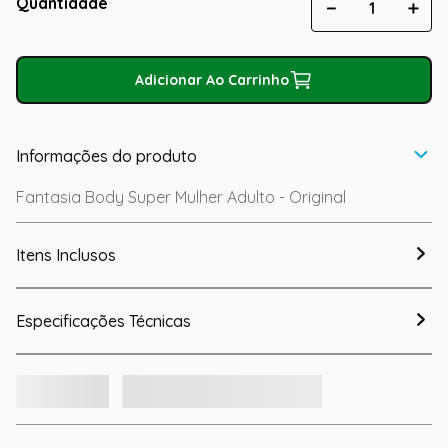
Quantidade
－
＋
Adicionar Ao Carrinho
Informações do produto
Fantasia Body Super Mulher Adulto - Original
Itens Inclusos
Especificações Técnicas