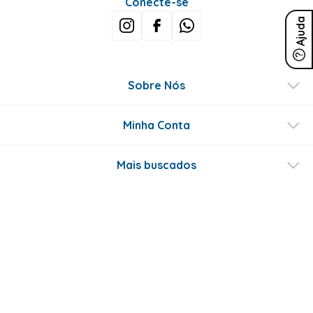
Conecte-se
Ajuda
Sobre Nós
Minha Conta
Mais buscados
Fale conosco
Formas de Pagamento