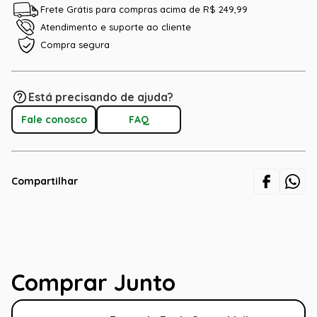
Frete Grátis para compras acima de R$ 249,99
Atendimento e suporte ao cliente
Compra segura
Está precisando de ajuda?
Fale conosco
FAQ
Compartilhar
Comprar Junto