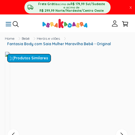
Frete Grátis
acima de
R$ 179,99
Sul/Sudeste
X
e acima de
R$ 299,99
Norte/Nordeste/Centro Oeste
Bebê
Heróis e vilões
Fantasia Body com Saia Mulher Maravilha Bebê - Original
Produtos Similares