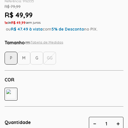
Referência
:
916335
R$
79
,
99
R$
49
,
99
1
R$
49
,
99
ou
R$
47.49
à vista
com
5
% de Desconto
no PIX.
Tamanho
Tabela de Medidas
P
M
G
GG
COR
Quantidade
－
＋