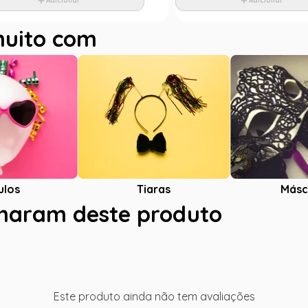
Adicionar
Adicionar
muito com
ulos
Tiaras
Másc
charam deste produto
Este produto ainda não tem avaliações