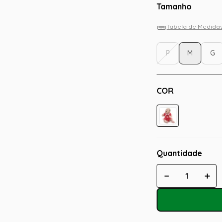
Tamanho
Tabela de Medida
P
M
G
COR
Quantidade
－
＋