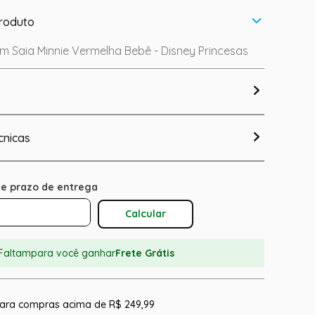
roduto
m Saia Minnie Vermelha Bebê - Disney Princesas
cnicas
Calcular O Frete
Faltam
para você ganhar
Frete Grátis
 para compras acima de R$ 249,99