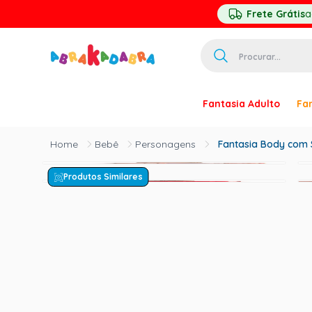
Frete Grátis
a
Procurar...
TERMOS MAIS 
Fantasia Adulto
Fan
1
º
homem ar
2
º
princesa
Bebê
Personagens
Fantasia Body com S
3
º
pirata
Produtos Similares
4
º
paquita
5
º
harry pott
6
º
palhaço
7
º
kpop
8
º
branca ne
9
º
toy story