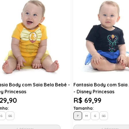
asia Body com Saia Bela Bebê -
Fantasia Body com Saia
ey Princesas
- Disney Princesas
29,90
R$ 69,99
nho:
Tamanho:
G
GG
P
M
G
GG