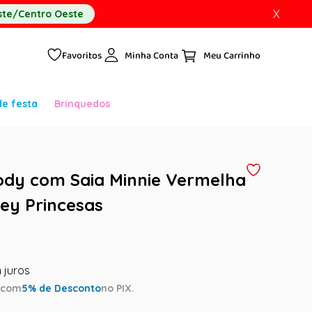
X
te/Centro Oeste
Favoritos
Minha Conta
de festa
Brinquedos
ody com Saia Minnie Vermelha
ney Princesas
a
com
5
% de Desconto
no PIX.