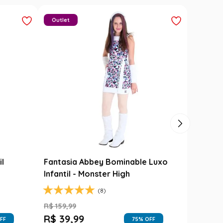
Carimbó
Saia Festa Junina Infantil Branca
l
Noivinha com Fitas Coloridas
R$
78
,
90
R$
49
,
99
FF
37
% OFF
1
R$
49
,
99