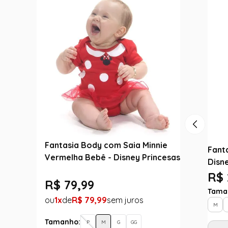
Fantasia Body com Saia Minnie
Fant
Vermelha Bebê - Disney Princesas
Disn
R$ 
R$
79
,
99
Tama
1
R$
79
,
99
M
Tamanho:
P
M
G
GG