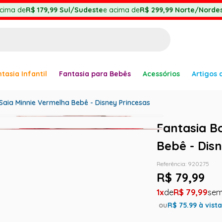
cima de
R$ 179,99
Sul/Sudeste
e acima de
R$ 299,99
Norte/Nordes
BUSCADOS
tasia Infantil
Fantasia para Bebês
Acessórios
Artigos 
anha
aia Minnie Vermelha Bebê - Disney Princesas
Fantasia B
Bebê - Dis
er
Referência
:
920275
R$
79
,
99
1
R$
79
,
99
ve
ou
R$
75.99
à vist