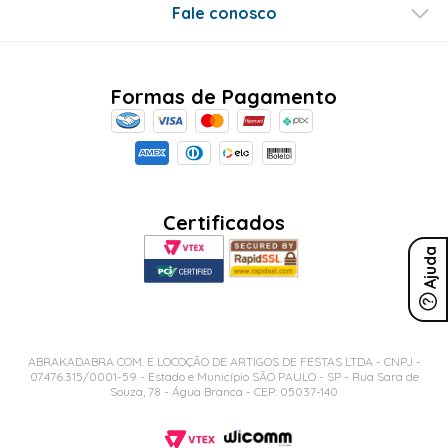
Fale conosco
Formas de Pagamento
Certificados
Ajuda
ABRAKADABRA COM. E LOCOÇÃO DE ARTIGOS DE FESTAS LTDA - CNPJ -
07.476.315/0001-59 - Estado e Município SÃO PAULO - SP - Rua Sara de
Souza, 78 - Água Branca - CEP: 05037-140