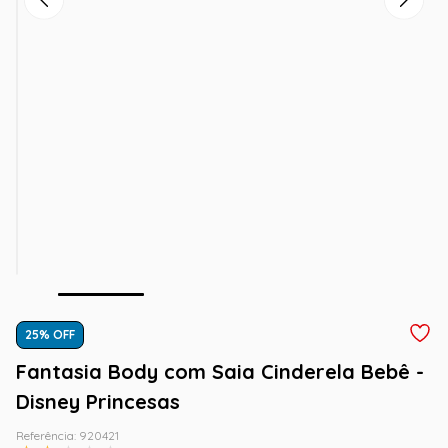
25
% OFF
Fantasia Body com Saia Cinderela Bebê -
Disney Princesas
Referência
:
920421