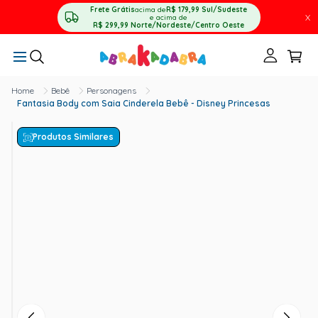
Frete Grátis
acima de
R$ 179,99
Sul/Sudeste
X
e acima de
R$ 299,99
Norte/Nordeste/Centro Oeste
Bebê
Personagens
Fantasia Body com Saia Cinderela Bebê - Disney Princesas
Produtos Similares