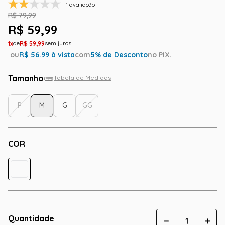
1 avaliação
R$
79
,
99
R$
59
,
99
1
R$
59
,
99
ou
R$
56.99
à vista
com
5
% de Desconto
no PIX.
Tamanho
Tabela de Medidas
P
M
G
GG
COR
Quantidade
－
＋