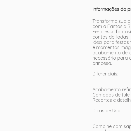
Informações do p
Transforme sua p
com a Fantasia Bel
Fera, essa fantas
contos de fadas.
Ideal para festas
e momentos mágic
acabamento delic
necessário para a
princesa.
Diferenciais:
Acabamento refin
Camadas de tule 
Recortes e detalh
Dicas de Uso:
Combine com sapa