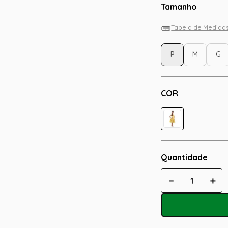
Tamanho
Tabela de Medida
P
M
G
COR
Quantidade
－
＋