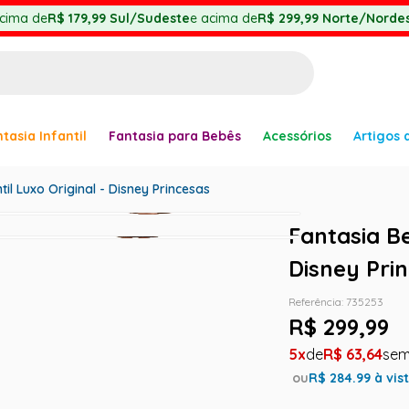
cima de
R$ 179,99
Sul/Sudeste
e acima de
R$ 299,99
Norte/Nordes
BUSCADOS
tasia Infantil
Fantasia para Bebês
Acessórios
Artigos 
anha
til Luxo Original - Disney Princesas
Fantasia Be
Disney Pri
Referência
:
735253
er
R$
299
,
99
5
R$
63
,
64
ou
R$
284.99
à vis
ve