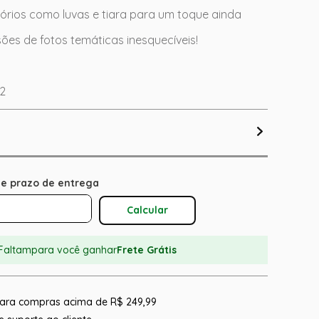
órios como luvas e tiara para um toque ainda
sões de fotos temáticas inesquecíveis!
12
Calcular O Frete
Faltam
para você ganhar
Frete Grátis
 para compras acima de R$ 249,99