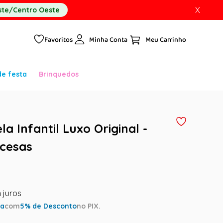
X
te/Centro Oeste
Favoritos
Minha Conta
de festa
Brinquedos
la Infantil Luxo Original -
ncesas
ta
com
5
% de Desconto
no PIX.