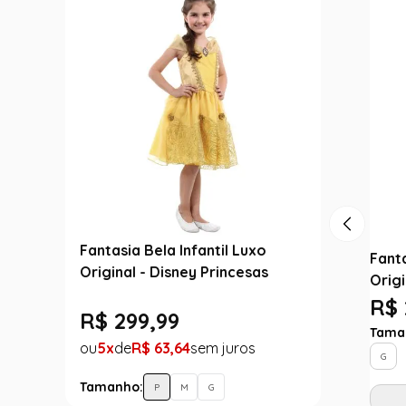
Fantasia Bela Infantil Luxo
Fanta
Original - Disney Princesas
Origi
R$ 
R$
299
,
99
Tama
5
R$
63
,
64
G
Tamanho:
P
M
G