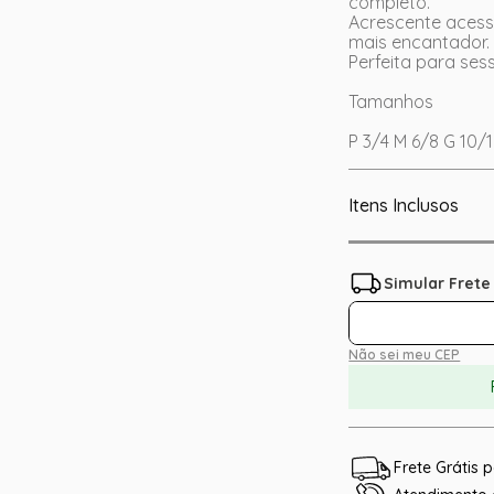
completo.
Acrescente acess
mais encantador.
Perfeita para ses
Tamanhos
P 3/4 M 6/8 G 10/
Itens Inclusos
Não sei meu CEP
Frete Grátis