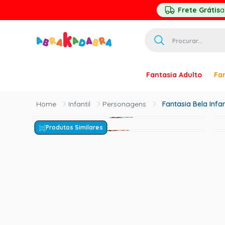
Frete Grátis
a
Procurar...
TERMOS MAIS 
Fantasia Adulto
Fan
1
º
homem ar
2
º
princesa
Infantil
Personagens
Fantasia Bela Infan
3
º
pirata
Produtos Similares
4
º
mascara
5
º
paquita
6
º
harry pott
7
º
palhaço
8
º
kpop
9
º
branca ne