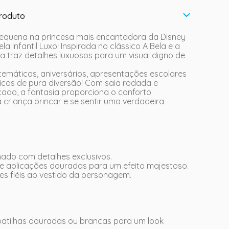
roduto
equena na princesa mais encantadora da Disney
a Infantil Luxo! Inspirada no clássico A Bela e a
ia traz detalhes luxuosos para um visual digno de
 temáticas, aniversários, apresentações escolares
os de pura diversão! Com saia rodada e
ado, a fantasia proporciona o conforto
 criança brincar e se sentir uma verdadeira
ado com detalhes exclusivos.
e aplicações douradas para um efeito majestoso.
es fiéis ao vestido da personagem.
tilhas douradas ou brancas para um look