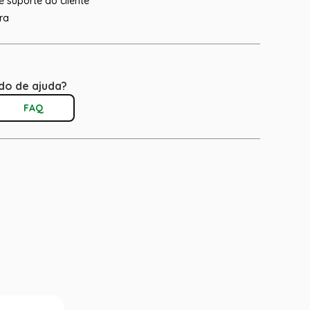
 suporte ao cliente
ra
do de ajuda?
FAQ