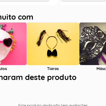
muito com
ulos
Tiaras
Másc
charam deste produto
Este produto ainda não tem avaliações