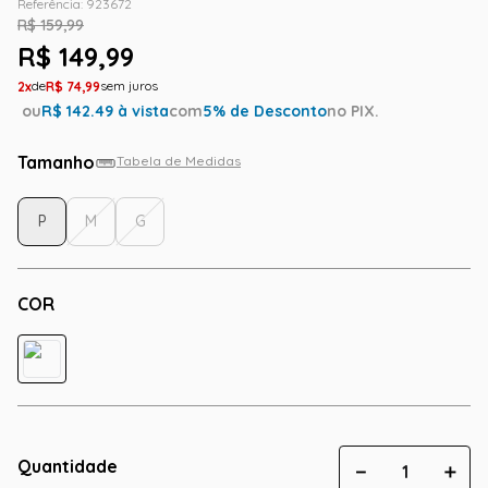
Referência
:
923672
R$
159
,
99
R$
149
,
99
2
R$
74
,
99
ou
R$
142.49
à vista
com
5
% de Desconto
no PIX.
Tamanho
Tabela de Medidas
P
M
G
COR
Quantidade
－
＋