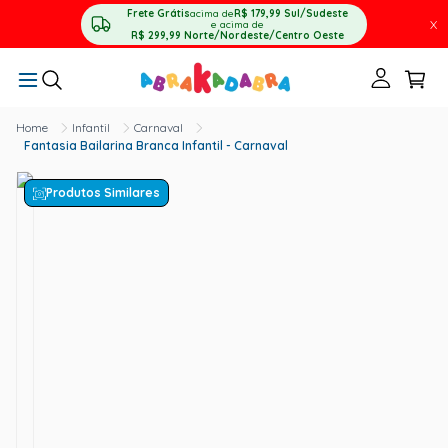
Frete Grátis
acima de
R$ 179,99
Sul/Sudeste
X
e acima de
R$ 299,99
Norte/Nordeste/Centro Oeste
Infantil
Carnaval
Fantasia Bailarina Branca Infantil - Carnaval
Produtos Similares