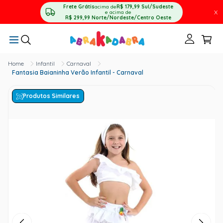
Frete Grátis
acima de
R$ 179,99
Sul/Sudeste
X
e acima de
R$ 299,99
Norte/Nordeste/Centro Oeste
Infantil
Carnaval
Fantasia Baianinha Verão Infantil - Carnaval
Produtos Similares