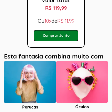
Valor total:
R$ 119,99
Ou
10x
de
R$
11.99
Comprar Junto
Esta fantasia combina muito com
Óculos
Perucas