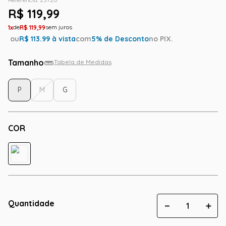
R$
119
,
99
1
R$
119
,
99
ou
R$
113.99
à vista
com
5
% de Desconto
no PIX.
Tamanho
Tabela de Medidas
P
M
G
COR
Quantidade
－
＋