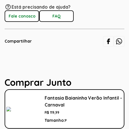
Está precisando de ajuda?
Fale conosco
FAQ
Compartilhar
Comprar Junto
Fantasia Baianinha Verão Infantil -
Carnaval
R$
119
,
99
Tamanho:
P