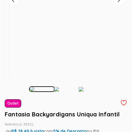
Outlet
Fantasia Backyardigans Uniqua Infantil
Referência
:
38552
ou
R$
28.49
à vista
com
5
% de Desconto
no PIX.