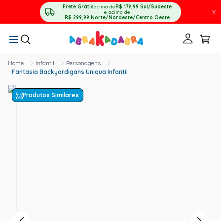
Frete Grátis
acima de
R$ 179,99
Sul/Sudeste
X
e acima de
R$ 299,99
Norte/Nordeste/Centro Oeste
Infantil
Personagens
Fantasia Backyardigans Uniqua Infantil
Produtos Similares