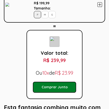
R$ 199,99
Tamanho:
P
M
G
Valor total:
R$ 239,99
Ou
10x
de
R$
23.99
Comprar Junto
Esta fantasia combina muito com