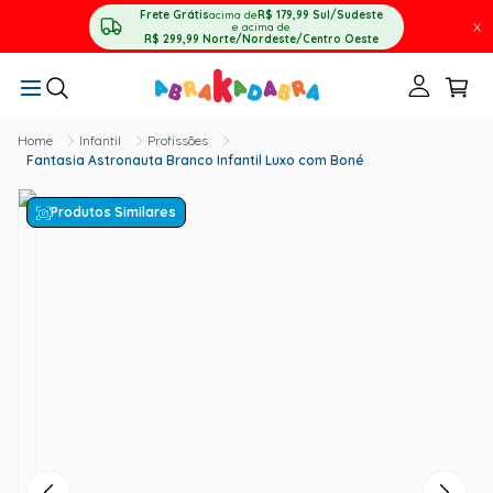
Frete Grátis
acima de
R$ 179,99
Sul/Sudeste
X
e acima de
R$ 299,99
Norte/Nordeste/Centro Oeste
Infantil
Profissões
Fantasia Astronauta Branco Infantil Luxo com Boné
Produtos Similares