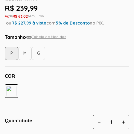
R$
239
,
99
4
R$
63
,
02
ou
R$
227.99
à vista
com
5
% de Desconto
no PIX.
Tamanho
Tabela de Medidas
P
M
G
COR
Quantidade
－
＋