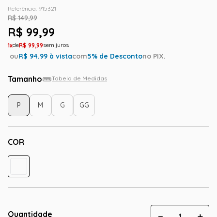
Referência
:
915321
R$
149
,
99
R$
99
,
99
1
R$
99
,
99
ou
R$
94.99
à vista
com
5
% de Desconto
no PIX.
Tamanho
Tabela de Medidas
P
M
G
GG
COR
Quantidade
－
＋