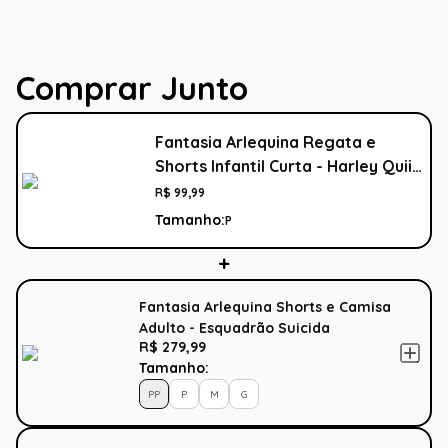
Comprar Junto
Fantasia Arlequina Regata e
Shorts Infantil Curta - Harley Quiin
- Esquadrão Suicida
R$
99
,
99
Tamanho:
P
Fantasia Arlequina Shorts e Camisa
Adulto - Esquadrão Suicida
R$ 279,99
Tamanho:
PP
P
M
G