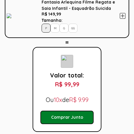
Fantasia Arlequina Filme Regata e
Saia Infantil - Esquadrão Suicida
R$ 149,99
Tamanho:
P
M
G
GG
Valor total:
R$ 99,99
Ou
10x
de
R$
9.99
Comprar Junto