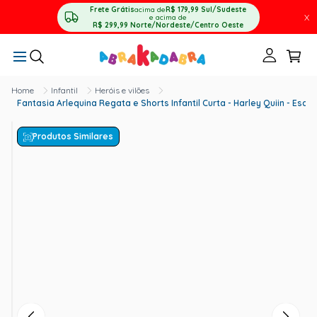
Frete Grátis
acima de
R$ 179,99
Sul/Sudeste
X
e acima de
R$ 299,99
Norte/Nordeste/Centro Oeste
Infantil
Heróis e vilões
Fantasia Arlequina Regata e Shorts Infantil Curta - Harley Quiin - Esq
Produtos Similares