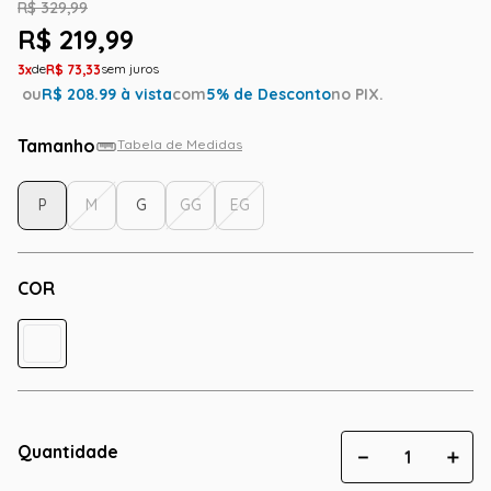
R$
329
,
99
R$
219
,
99
3
R$
73
,
33
ou
R$
208.99
à vista
com
5
% de Desconto
no PIX.
Tamanho
Tabela de Medidas
P
M
G
GG
EG
COR
Quantidade
－
＋