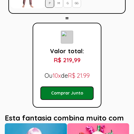
P
M
G
GG
Valor total:
R$ 219,99
Ou
10x
de
R$
21.99
Comprar Junto
Esta fantasia combina muito com