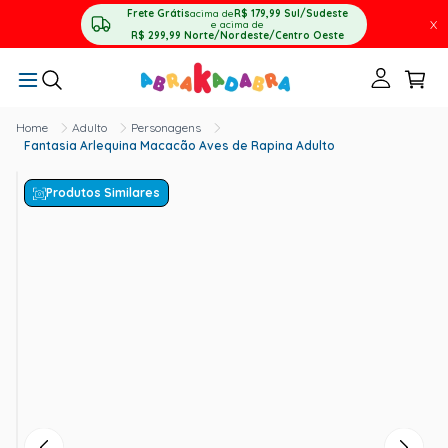
Frete Grátis
acima de
R$ 179,99
Sul/Sudeste
X
e acima de
R$ 299,99
Norte/Nordeste/Centro Oeste
Adulto
Personagens
Fantasia Arlequina Macacão Aves de Rapina Adulto
Produtos Similares