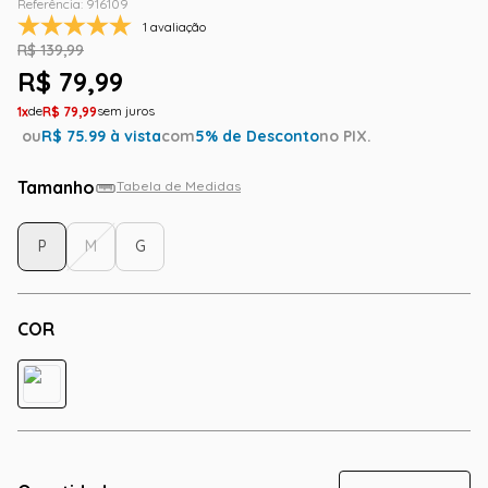
Referência
:
916109
1 avaliação
R$
139
,
99
R$
79
,
99
1
R$
79
,
99
ou
R$
75.99
à vista
com
5
% de Desconto
no PIX.
Tamanho
Tabela de Medidas
P
M
G
COR