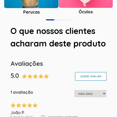
Óculos
Perucas
O que nossos clientes
acharam deste produto
Avaliações
5.0
QUERO AVALIAR
1 avaliação
João P.
5 meses atrás
comprador verificado