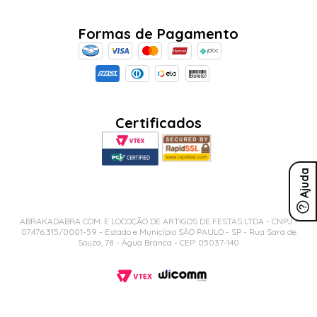
Formas de Pagamento
Certificados
Ajuda
ABRAKADABRA COM. E LOCOÇÃO DE ARTIGOS DE FESTAS LTDA - CNPJ -
07.476.315/0001-59 - Estado e Município SÃO PAULO - SP - Rua Sara de
Souza, 78 - Água Branca - CEP: 05037-140