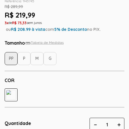
Referência
:
943745
R$
289
,
99
R$
219
,
99
3
R$
73
,
33
ou
R$
208.99
à vista
com
5
% de Desconto
no PIX.
Tamanho
Tabela de Medidas
PP
P
M
G
COR
Quantidade
－
＋