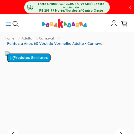
Frete Grátis
acima de
R$ 179,99
Sul/Sudeste
X
e acima de
R$ 299,99
Norte/Nordeste/Centro Oeste
Adulto
Carnaval
Fantasia Anos 60 Vestido Vermelho Adulto - Carnaval
Produtos Similares