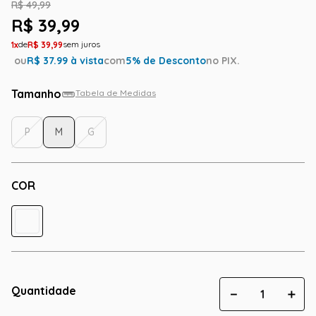
R$
49
,
99
R$
39
,
99
1
R$
39
,
99
ou
R$
37.99
à vista
com
5
% de Desconto
no PIX.
Tamanho
Tabela de Medidas
P
M
G
COR
Quantidade
－
＋