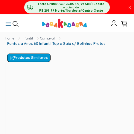
Frete Grátis
acima de
R$ 179,99
Sul/Sudeste
X
e acima de
R$ 299,99
Norte/Nordeste/Centro Oeste
Infantil
Carnaval
Fantasia Anos 60 Infantil Top e Saia c/ Bolinhas Pretas
Produtos Similares