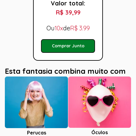
Valor total:
R$ 39,99
Ou
10x
de
R$
3.99
Comprar Junto
Esta fantasia combina muito com
Óculos
Perucas