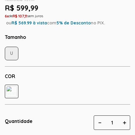
R$
599
,
99
6
R$
107
,
11
ou
R$
569.99
à vista
com
5
% de Desconto
no PIX.
Tamanho
U
COR
Quantidade
－
＋