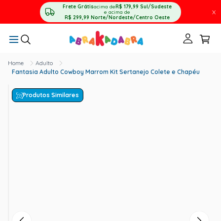
Frete Grátis
acima de
R$ 179,99
Sul/Sudeste
X
e acima de
R$ 299,99
Norte/Nordeste/Centro Oeste
Adulto
Fantasia Adulto Cowboy Marrom Kit Sertanejo Colete e Chapéu
Produtos Similares