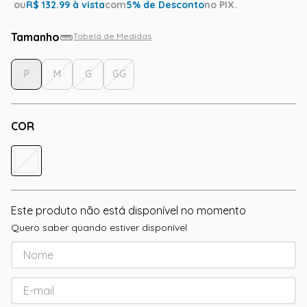
ou
R$
132.99
à vista
com
5
% de Desconto
no PIX.
Tamanho
Tabela de Medidas
P
M
G
GG
COR
Este produto não está disponível no momento
Quero saber quando estiver disponível