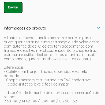
Enviar
Informações do produto
A fantasia cowboy adulto marrom é perfeita para
quem quer entrar no clima sertanejo ou do velho oeste
com autenticidade. O colete tem acabamento com
franjas e detalhes metálicos, enquanto o chapéu traz
estrutura e estilo. Ideal para festas à fantasia, casais
combinando, quadrilhas, shows e eventos country.
Diferenciais:
- Colete com franjas, tachas douradas e estrela
bordada
- Chapéu marrom estruturado em EVA confortável
- Tecido sintético leve e fácil de limpar
Indicações de tamanho de acordo com numeração de
roupa:
P 38 - 40 / M 42 - 44 / G 46 - 48 / GG 50 - 52