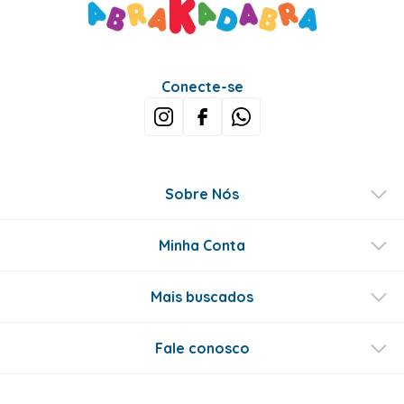
5.0
QUERO AVALIAR
1 avaliação
Leandro N.
11 meses atrás
comprador verificado
Encaixou certinho e realmente era igual a foto
esta avaliação foi útil?
0
0
Perguntas & respostas