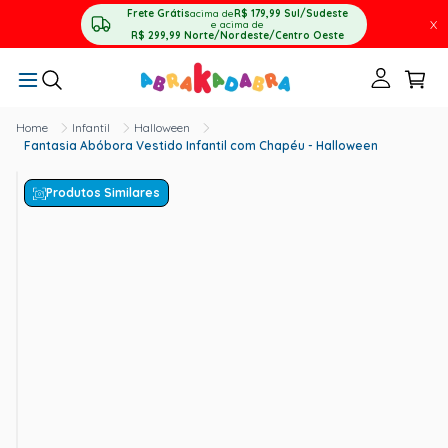
Frete Grátis
acima de
R$ 179,99
Sul/Sudeste
X
e acima de
R$ 299,99
Norte/Nordeste/Centro Oeste
Infantil
Halloween
Fantasia Abóbora Vestido Infantil com Chapéu - Halloween
Produtos Similares