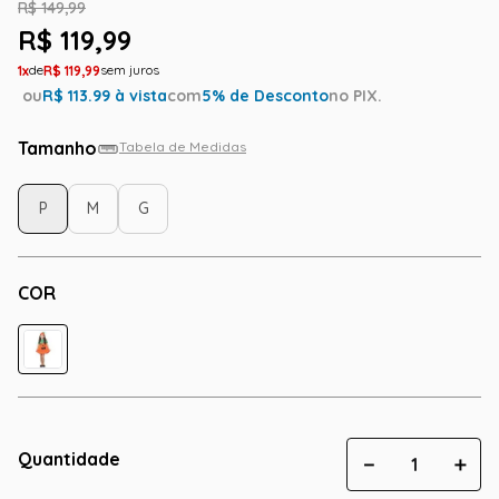
R$
149
,
99
R$
119
,
99
1
R$
119
,
99
ou
R$
113.99
à vista
com
5
% de Desconto
no PIX.
Tamanho
Tabela de Medidas
P
M
G
COR
Quantidade
－
＋