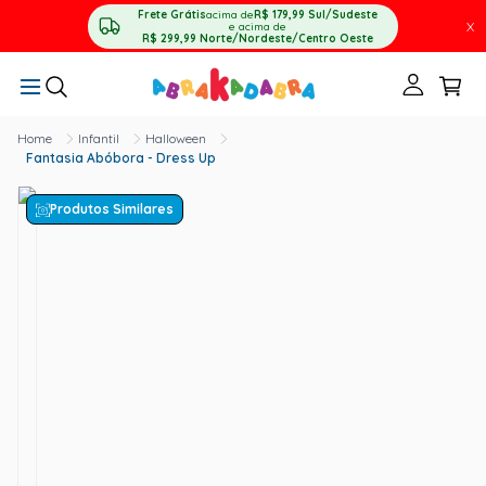
Frete Grátis
acima de
R$ 179,99
Sul/Sudeste
X
e acima de
R$ 299,99
Norte/Nordeste/Centro Oeste
Infantil
Halloween
Fantasia Abóbora - Dress Up
Produtos Similares