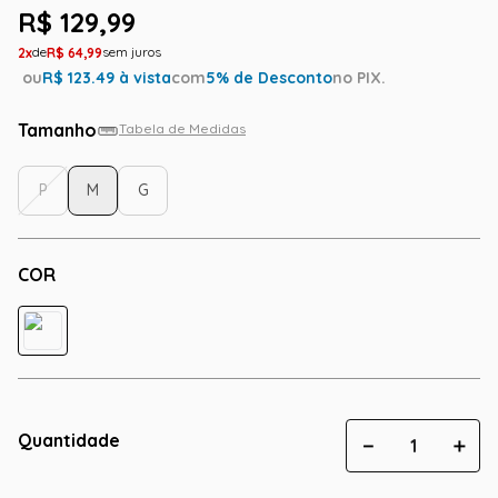
R$
129
,
99
2
R$
64
,
99
ou
R$
123.49
à vista
com
5
% de Desconto
no PIX.
Tamanho
Tabela de Medidas
P
M
G
COR
Quantidade
－
＋