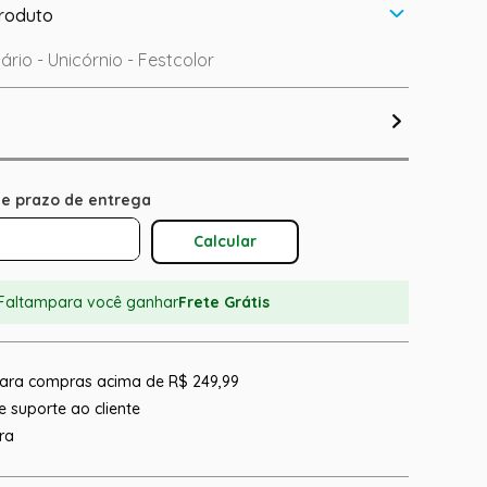
roduto
sário - Unicórnio - Festcolor
Calcular O Frete
Faltam
para você ganhar
Frete Grátis
 para compras acima de R$ 249,99
 suporte ao cliente
ra