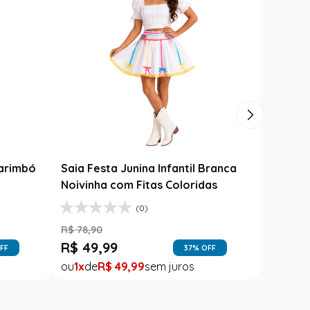
Carimbó
Saia Festa Junina Infantil Branca
l
Noivinha com Fitas Coloridas
(0)
R$
78
,
90
R$
49
,
99
FF
37
% OFF
1
R$
49
,
99