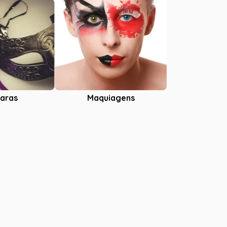
aras
Maquiagens