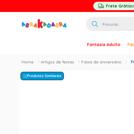
Frete Grátis
a
Procurar...
TERMOS MAIS 
Fantasia Adulto
Fan
1
º
homem ar
2
º
princesa
Artigos de festas
Faixa de aniversário
F
3
º
pirata
Produtos Similares
4
º
paquita
5
º
harry pott
6
º
palhaço
7
º
kpop
8
º
branca ne
9
º
toy story