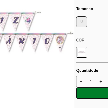
Tamanho
U
COR
Quantidade
－
＋