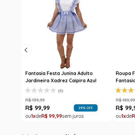
Luxo
Fantasia Festa Junina Adulto
Roupa F
Jardineira Xadrez Caipira Azul
Fantasi
(0)
R$
139
,
99
R$
189
,
9
R$
99
,
99
R$
99
,
FF
29
% OFF
1
R$
99
,
99
1
R