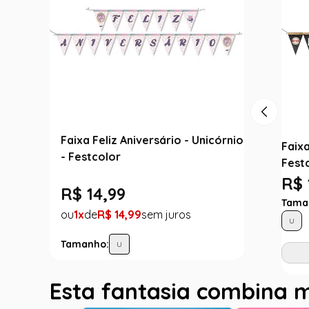
Faixa Feliz Aniversário - Unicórnio
Faixa
- Festcolor
Fest
R$ 
R$
14
,
99
Tama
1
R$
14
,
99
U
Tamanho:
U
Esta fantasia combina 