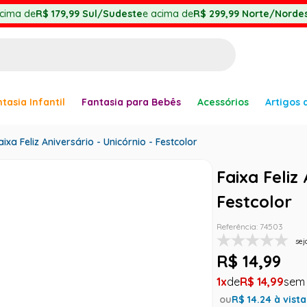
cima de
R$ 179,99
Sul/Sudeste
e acima de
R$ 299,99
Norte/Nordes
BUSCADOS
tasia Infantil
Fantasia para Bebês
Acessórios
Artigos 
anha
aixa Feliz Aniversário - Unicórnio - Festcolor
Faixa Feliz
Festcolor
er
Referência
:
74503
sej
R$
14
,
99
ve
1
R$
14
,
99
ou
R$
14.24
à vista