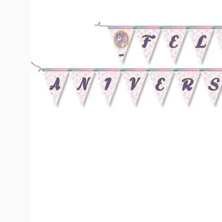
10
º
rumi