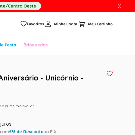
X
te/Centro Oeste
Favoritos
Minha Conta
de festa
Brinquedos
 Aniversário - Unicórnio -
a o primeiro a avaliar
com
5
% de Desconto
no PIX.