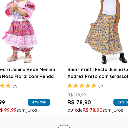
esta Junina Bebê Menina
Saia Infantil Festa Junina 
a Rosa Floral com Renda
Xadrez Preto com Girasso
(2)
(3)
9
R$
129
,
99
99
R$
78
,
90
47
% OFF
39
% O
$
99
,
99
1
R$
78
,
90