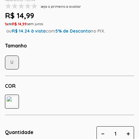
seja o primeiro a avaliar
R$
14
,
99
1
R$
14
,
99
ou
R$
14.24
à vista
com
5
% de Desconto
no PIX.
Tamanho
U
COR
Quantidade
－
＋