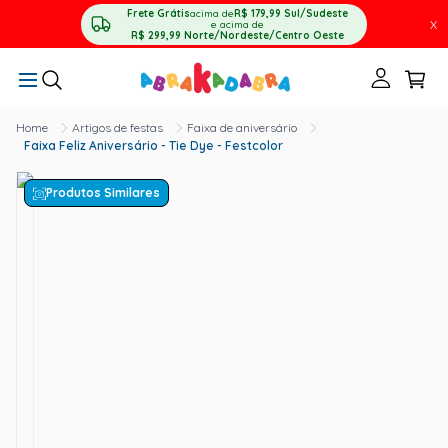
Frete Grátis
acima de
R$ 179,99
Sul/Sudeste
X
e acima de
R$ 299,99
Norte/Nordeste/Centro Oeste
Artigos de festas
Faixa de aniversário
Faixa Feliz Aniversário - Tie Dye - Festcolor
Produtos Similares