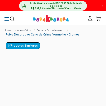
Frete Grátis
acima de
R$ 179,99
Sul/Sudeste
X
e acima de
R$ 299,99
Norte/Nordeste/Centro Oeste
Acessórios
Decoração halloween
Faixa Decorativa Cena de Crime Vermelha - Cromus
Produtos Similares