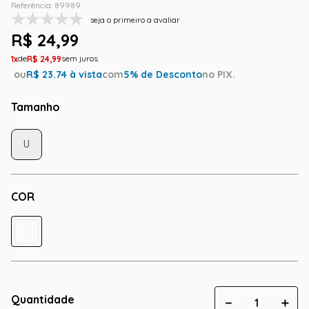
Referência
:
89989
seja o primeiro a avaliar
R$
24
,
99
1
R$
24
,
99
ou
R$
23.74
à vista
com
5
% de Desconto
no PIX.
Tamanho
U
COR
Quantidade
－
＋