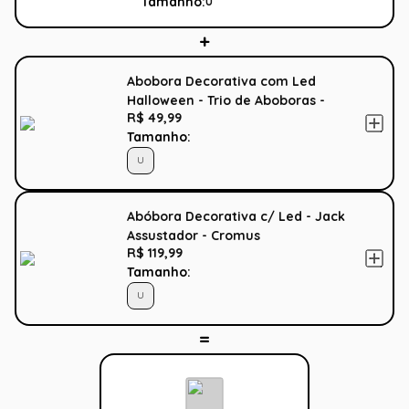
Tamanho:
U
Abobora Decorativa com Led
Halloween - Trio de Aboboras -
R$ 49,99
Cromus
Tamanho:
U
Abóbora Decorativa c/ Led - Jack
Assustador - Cromus
R$ 119,99
Tamanho:
U